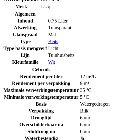
Merk
Lacq
Algemeen
Inhoud
0.75 Liter
Afwerking
Transparant
Glansgraad
Mat
Type
Beits
Type basis mengverf
Licht
Lijn
Tuinhuisbeits
Kleurfamilie
Wit
Gebruik
Rendement per liter
12 m²/L
Rendement per verpakking
9 m²
Maximale verwerkingstemperatuur
35 °C
Minimale verwerkingstemperatuur
5 °C
Basis
Watergedragen
Verpakking
Blik
Droogtijd
6 uur
Overschilderbaar na
6 uur
Stofdroog na
6 uur
Waterbestendig
Ja