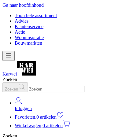
Ga naar hoofdinhoud
Toon hele assortiment
Advies
Klantenservice
Actie
Wooninspiratie
Bouwmarkten
Karwei
Zoeken
Zoeken
Inloggen
Favorieten
,
0 artikelen
Winkelwagen
,
0 artikelen
Zoeken