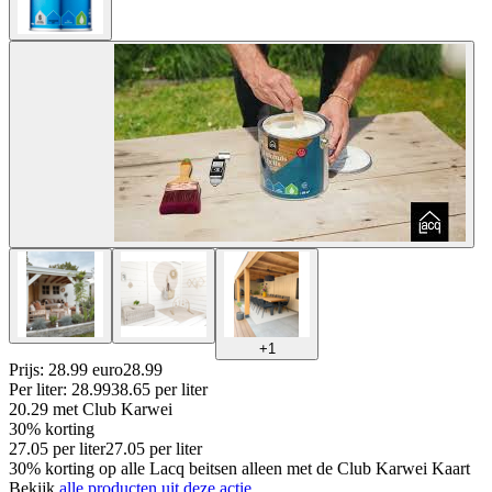
+
1
Prijs: 28.99 euro
28
.
99
Per
liter
:
28.99
38.65
per
liter
20.29
met Club Karwei
30% korting
27.05
per
liter
27.05
per
liter
30% korting op alle Lacq beitsen alleen met de Club Karwei Kaart
Bekijk
alle producten uit deze actie.