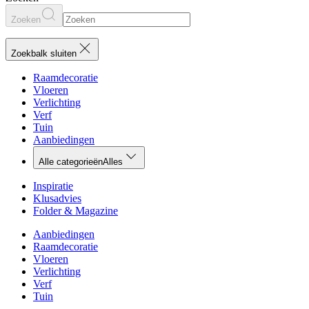
Zoeken
Zoekbalk sluiten
Raamdecoratie
Vloeren
Verlichting
Verf
Tuin
Aanbiedingen
Alle categorieën
Alles
Inspiratie
Klusadvies
Folder & Magazine
Aanbiedingen
Raamdecoratie
Vloeren
Verlichting
Verf
Tuin