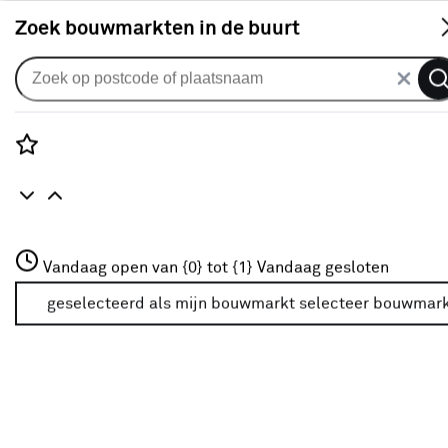
S
Zoek bouwmarkten in de buurt
Bestrating & terras
Populaire filters
Rozenstraat 3
Vandaag open van {0} tot {1}
Vandaag gesloten
3772JH Amersfoort
Voegzand
Voegzand
(16)
+31 01234567
geselecteerd als mijn bouwmarkt
selecteer bouwmar
Meer over deze bouwmarkt
Tuin
(95)
Martens
Martens
(20)
Weber Saint-Gobain
(6)