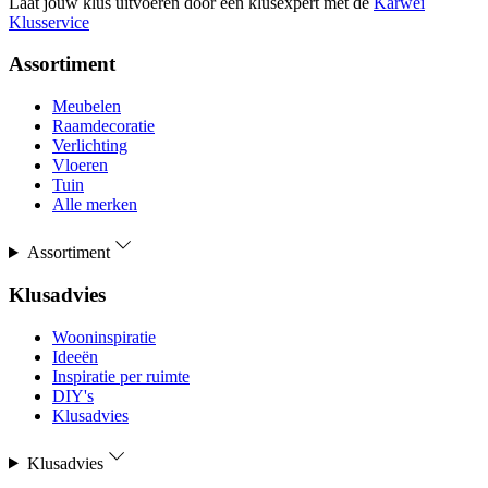
Laat jouw klus uitvoeren door een klusexpert met de
Karwei
Klusservice
Assortiment
Meubelen
Raamdecoratie
Verlichting
Vloeren
Tuin
Alle merken
Assortiment
Klusadvies
Wooninspiratie
Ideeën
Inspiratie per ruimte
DIY's
Klusadvies
Klusadvies