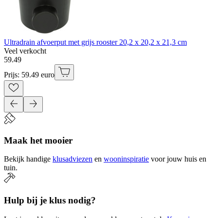
Ultradrain afvoerput met grijs rooster 20,2 x 20,2 x 21,3 cm
Veel verkocht
59
.
49
Prijs: 59.49 euro
Maak het mooier
Bekijk handige
klusadviezen
en
wooninspiratie
voor jouw huis en
tuin.
Hulp bij je klus nodig?