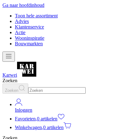
Ga naar hoofdinhoud
Toon hele assortiment
Advies
Klantenservice
Actie
Wooninspiratie
Bouwmarkten
Karwei
Zoeken
Zoeken
Inloggen
Favorieten
,
0 artikelen
Winkelwagen
,
0 artikelen
Zoeken