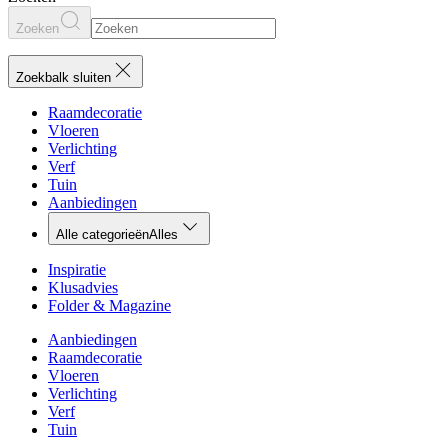
Zoeken
Zoekbalk sluiten
Raamdecoratie
Vloeren
Verlichting
Verf
Tuin
Aanbiedingen
Alle categorieën
Alles
Inspiratie
Klusadvies
Folder & Magazine
Aanbiedingen
Raamdecoratie
Vloeren
Verlichting
Verf
Tuin