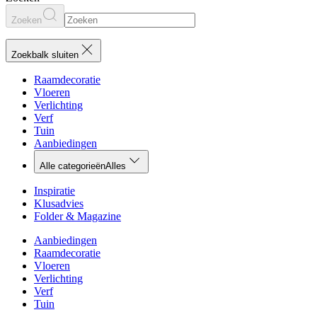
Zoeken
Zoekbalk sluiten
Raamdecoratie
Vloeren
Verlichting
Verf
Tuin
Aanbiedingen
Alle categorieën
Alles
Inspiratie
Klusadvies
Folder & Magazine
Aanbiedingen
Raamdecoratie
Vloeren
Verlichting
Verf
Tuin