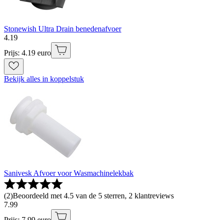
Stonewish Ultra Drain benedenafvoer
4
.
19
Prijs: 4.19 euro
Bekijk alles in koppelstuk
Sanivesk Afvoer voor Wasmachinelekbak
(
2
)
Beoordeeld met 4.5 van de 5 sterren, 2 klantreviews
7
.
99
Prijs: 7.99 euro