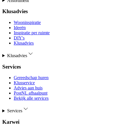
Assortiment
Klusadvies
Wooninspiratie
Ideeën
Inspiratie per ruimte
DIY's
Klusadvies
Klusadvies
Services
Gereedschap huren
Klusservice
Advies aan huis
PostNL afhaalpunt
Bekijk alle services
Services
Karwei