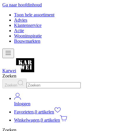
Ga naar hoofdinhoud
Toon hele assortiment
Advies
Klantenservice
Actie
Wooninspiratie
Bouwmarkten
Karwei
Zoeken
Zoeken
Inloggen
Favorieten
,
0 artikelen
Winkelwagen
,
0 artikelen
Zoeken