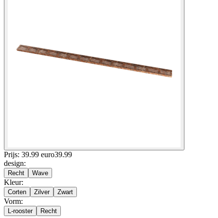
Prijs: 39.99 euro
39
.
99
design
:
Recht
Wave
Kleur
:
Corten
Zilver
Zwart
Vorm
:
L-rooster
Recht