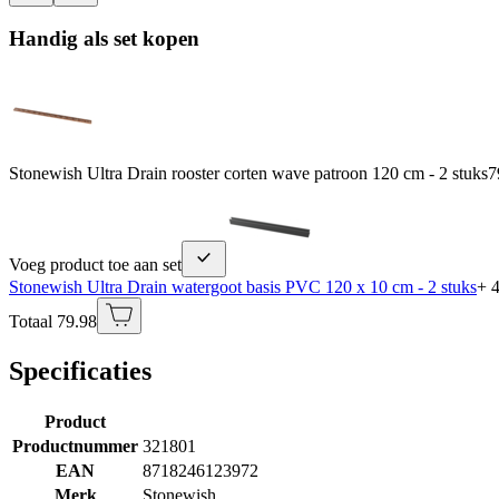
Handig als set kopen
Stonewish Ultra Drain rooster corten wave patroon 120 cm - 2 stuks
7
Voeg product toe aan set
Stonewish Ultra Drain watergoot basis PVC 120 x 10 cm - 2 stuks
+ 
Totaal 79.98
Specificaties
Product
Productnummer
321801
EAN
8718246123972
Merk
Stonewish