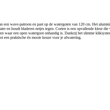
an een wave-patroon en past op de watergoten van 120 cm. Het aluminium 
r en houdt bladeren netjes tegen. Corten is een opvallende kleur die 
opt en waar een open watergoot onhandig is. Dankzij het slimme kliksys
tot een praktische én mooie keuze voor je afwatering.