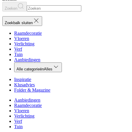
Zoeken
Zoekbalk sluiten
Raamdecoratie
Vloeren
Verlichting
Verf
Tuin
Aanbiedingen
Alle categorieën
Alles
Inspiratie
Klusadvies
Folder & Magazine
Aanbiedingen
Raamdecoratie
Vloeren
Verlichting
Verf
Tuin