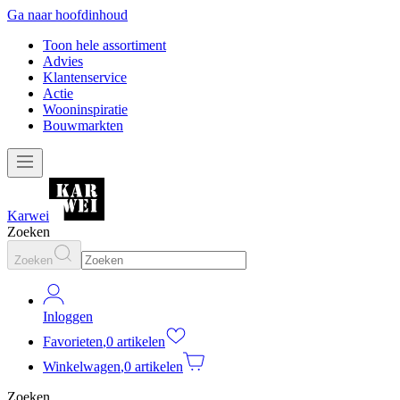
Ga naar hoofdinhoud
Toon hele assortiment
Advies
Klantenservice
Actie
Wooninspiratie
Bouwmarkten
Karwei
Zoeken
Zoeken
Inloggen
Favorieten
,
0 artikelen
Winkelwagen
,
0 artikelen
Zoeken