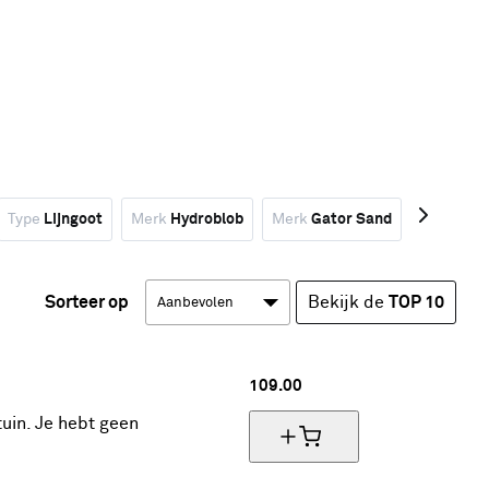
Type
Lijngoot
Merk
Hydroblob
Merk
Gator Sand
Merk
Sto
Sorteer op
Bekijk de
TOP 10
109.
00
tuin. Je hebt geen