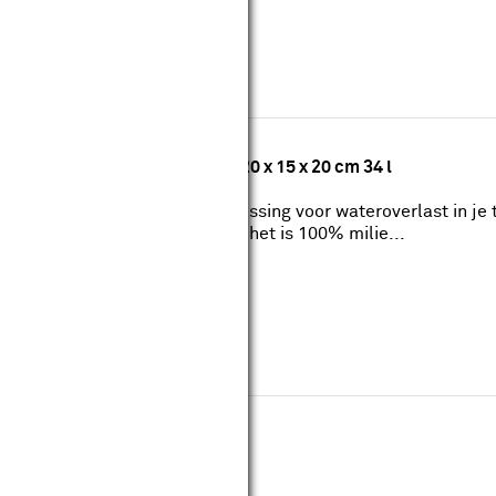
ufferset met zwart rooster 120 x 15 x 20 cm 34 l
een snelle en eenvoudige oplossing voor wateroverlast in je 
ft een levenslange werking én het is 100% milie...
elzand 20 kg
view