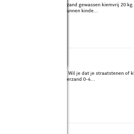
om te spelen Play ’n Pure speelzand gewassen kiemvrij 20 kg h
door voelt het prettig aan en kunnen kinde...
and 0-4 mm 1000 kg /0,65 m³
r stevige en stabiele voegen Wil je dat je straatstenen of kl
en? Met Stonewish bigbag brekerzand 0-4...