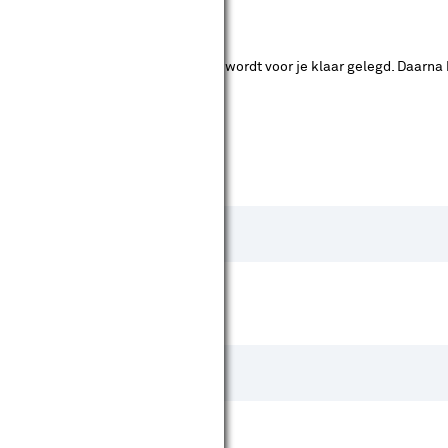
ende bouwmarkten bekijken.
ad. Je betaalt online en het product wordt voor je klaar gelegd. Daarna