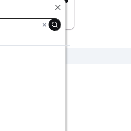
Sluiten
Sluiten
tratingsbenodigdheden