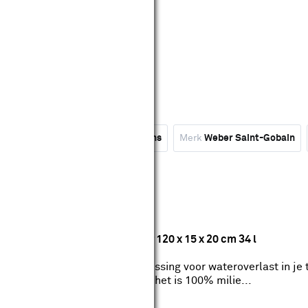
Categorie
Tuin
Merk
Martens
Merk
Weber Saint-Gobain
ufferset met verzinkt rooster 120 x 15 x 20 cm 34 l
een snelle en eenvoudige oplossing voor wateroverlast in je 
ft een levenslange werking én het is 100% milie...