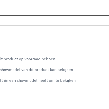
Sluiten
benodigdheden
Home
Assortiment
Tuin
Bestrating & terras
Bes
Populaire filters
aan je winkelwagen
Voegzand
Voegzand
(16)
it product op voorraad hebben.
Tuin
(95)
 showmodel van dit product kan bekijken
n je winkelwagen:
Martens
Martens
(20)
ft én een showmodel heeft om te bekijken
Weber Saint-Gobain
(6)
Lijngoot
Lijngoot
(8)
Hydroblob
Hydroblob
(7)
misgegaan...
Gator Sand
(10)