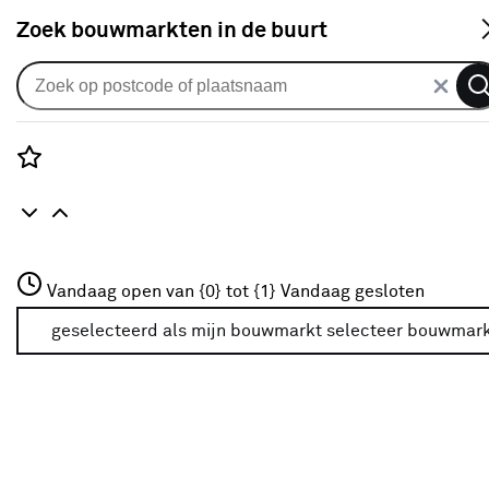
S
Zoek bouwmarkten in de buurt
Bestratingsbenodigdheden
Je gekozen filters:
wis filters
Rozenstraat 3
Vandaag open van {0} tot {1}
Vandaag gesloten
Type
Anti worteldoek
3772JH Amersfoort
+31 01234567
geselecteerd als mijn bouwmarkt
selecteer bouwmar
Meer over deze bouwmarkt
Type
Voegzand
(16)
Lijngoot
(8)