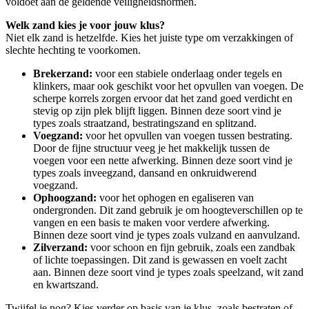
voldoet aan de geldende veiligheidsnormen.
Welk zand kies je voor jouw klus?
Niet elk zand is hetzelfde. Kies het juiste type om verzakkingen of
slechte hechting te voorkomen.
Brekerzand:
voor een stabiele onderlaag onder tegels en
klinkers, maar ook geschikt voor het opvullen van voegen. De
scherpe korrels zorgen ervoor dat het zand goed verdicht en
stevig op zijn plek blijft liggen. Binnen deze soort vind je
types zoals straatzand, bestratingszand en splitzand.
Voegzand:
voor het opvullen van voegen tussen bestrating.
Door de fijne structuur veeg je het makkelijk tussen de
voegen voor een nette afwerking. Binnen deze soort vind je
types zoals inveegzand, dansand en onkruidwerend
voegzand.
Ophoogzand:
voor het ophogen en egaliseren van
ondergronden. Dit zand gebruik je om hoogteverschillen op te
vangen en een basis te maken voor verdere afwerking.
Binnen deze soort vind je types zoals vulzand en aanvulzand.
Zilverzand:
voor schoon en fijn gebruik, zoals een zandbak
of lichte toepassingen. Dit zand is gewassen en voelt zacht
aan. Binnen deze soort vind je types zoals speelzand, wit zand
en kwartszand.
Twijfel je nog? Kies verder op basis van je klus, zoals bestraten of