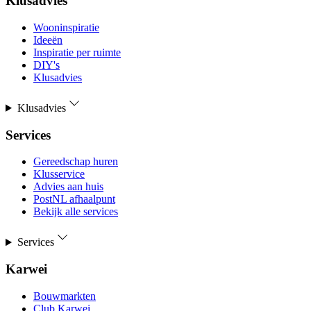
Klusadvies
Wooninspiratie
Ideeën
Inspiratie per ruimte
DIY's
Klusadvies
Klusadvies
Services
Gereedschap huren
Klusservice
Advies aan huis
PostNL afhaalpunt
Bekijk alle services
Services
Karwei
Bouwmarkten
Club Karwei