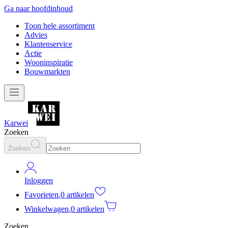
Ga naar hoofdinhoud
Toon hele assortiment
Advies
Klantenservice
Actie
Wooninspiratie
Bouwmarkten
Karwei
Zoeken
Zoeken
Inloggen
Favorieten
,
0 artikelen
Winkelwagen
,
0 artikelen
Zoeken