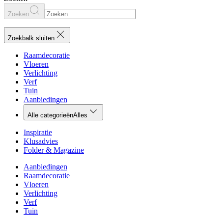
Zoeken
Zoekbalk sluiten
Raamdecoratie
Vloeren
Verlichting
Verf
Tuin
Aanbiedingen
Alle categorieën
Alles
Inspiratie
Klusadvies
Folder & Magazine
Aanbiedingen
Raamdecoratie
Vloeren
Verlichting
Verf
Tuin