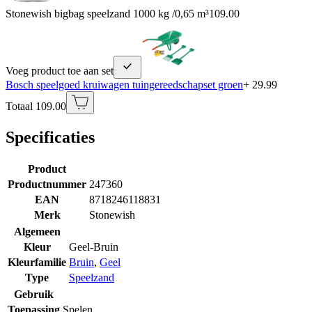
Stonewish bigbag speelzand 1000 kg /0,65 m³
109.00
Voeg product toe aan set
Bosch speelgoed kruiwagen tuingereedschapset groen
+ 29.99
Totaal 109.00
Specificaties
Product
Productnummer
247360
EAN
8718246118831
Merk
Stonewish
Algemeen
Kleur
Geel-Bruin
Kleurfamilie
Bruin
,
Geel
Type
Speelzand
Gebruik
Toepassing
Spelen