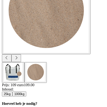
Prijs: 109 euro
109
.
00
Inhoud
:
25kg
1000kg
Hoeveel heb je nodig?