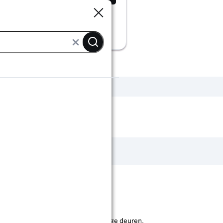
Sluiten
Sluiten
e vaak open en dicht gaan.
uift. Geschikt voor ramen en sommige deuren.