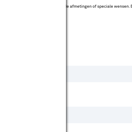
k nodig. Bijvoorbeeld bij afwijkende afmetingen of speciale wensen. B
bij maatwerk vaak mogelijk.