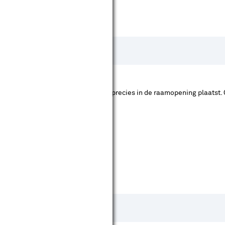
In het kozijn betekent dat je de hor precies in de raamopening plaatst. 
 de afwerking die je wilt.