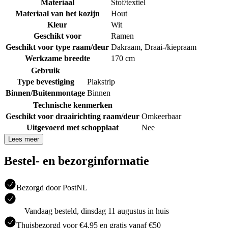
Materiaal
Stof/textiel
Materiaal van het kozijn
Hout
Kleur
Wit
Geschikt voor
Ramen
Geschikt voor type raam/deur
Dakraam
,
Draai-/kiepraam
Werkzame breedte
170 cm
Gebruik
Type bevestiging
Plakstrip
Binnen/Buitenmontage
Binnen
Technische kenmerken
Geschikt voor draairichting raam/deur
Omkeerbaar
Uitgevoerd met schopplaat
Nee
Lees meer
Bestel- en bezorginformatie
Bezorgd door PostNL
Vandaag besteld, dinsdag 11 augustus in huis
Thuisbezorgd voor €4.95 en gratis vanaf €50