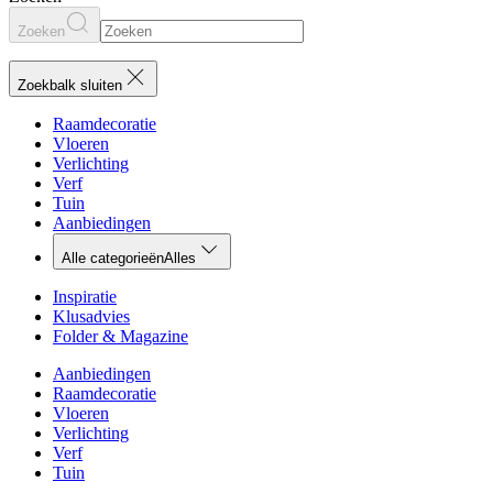
Zoeken
Zoekbalk sluiten
Raamdecoratie
Vloeren
Verlichting
Verf
Tuin
Aanbiedingen
Alle categorieën
Alles
Inspiratie
Klusadvies
Folder & Magazine
Aanbiedingen
Raamdecoratie
Vloeren
Verlichting
Verf
Tuin