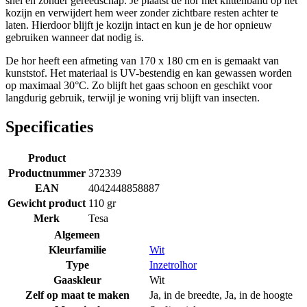
snel en zonder gereedschap. Je plaatst de hor met klittenband op het
kozijn en verwijdert hem weer zonder zichtbare resten achter te
laten. Hierdoor blijft je kozijn intact en kun je de hor opnieuw
gebruiken wanneer dat nodig is.
De hor heeft een afmeting van 170 x 180 cm en is gemaakt van
kunststof. Het materiaal is UV-bestendig en kan gewassen worden
op maximaal 30°C. Zo blijft het gaas schoon en geschikt voor
langdurig gebruik, terwijl je woning vrij blijft van insecten.
Specificaties
Product
Productnummer
372339
EAN
4042448858887
Gewicht product
110 gr
Merk
Tesa
Algemeen
Kleurfamilie
Wit
Type
Inzetrolhor
Gaaskleur
Wit
Zelf op maat te maken
Ja, in de breedte
,
Ja, in de hoogte