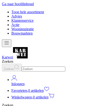
Ga naar hoofdinhoud
Toon hele assortiment
Advies
Klantenservice
Actie
Wooninspiratie
Bouwmarkten
Karwei
Zoeken
Zoeken
Inloggen
Favorieten
,
0 artikelen
Winkelwagen
,
0 artikelen
Zoeken