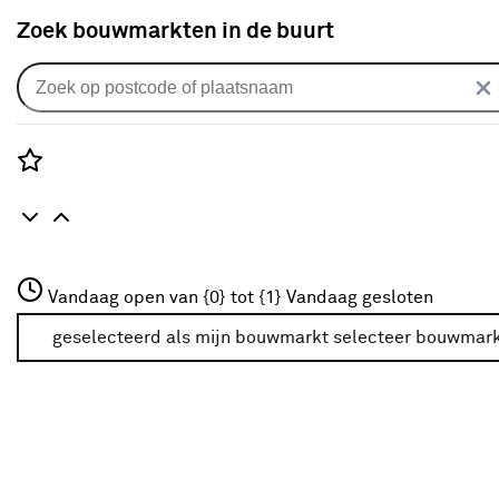
Zoek bouwmarkten in de buurt
Deuren
Populaire filters
Rozenstraat 3
Vandaag open van {0} tot {1}
Vandaag gesloten
3772JH Amersfoort
Antraciet
(41)
+31 01234567
geselecteerd als mijn bouwmarkt
selecteer bouwmar
Meer over deze bouwmarkt
Ramen
Ramen
(123)
Deuren
Deuren
(144)
LIVN
(13)