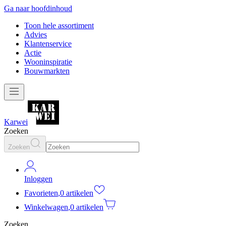
Ga naar hoofdinhoud
Toon hele assortiment
Advies
Klantenservice
Actie
Wooninspiratie
Bouwmarkten
Karwei
Zoeken
Zoeken
Inloggen
Favorieten
,
0 artikelen
Winkelwagen
,
0 artikelen
Zoeken