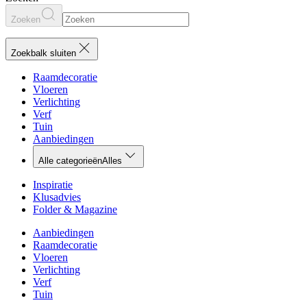
Zoeken
Zoekbalk sluiten
Raamdecoratie
Vloeren
Verlichting
Verf
Tuin
Aanbiedingen
Alle categorieën
Alles
Inspiratie
Klusadvies
Folder & Magazine
Aanbiedingen
Raamdecoratie
Vloeren
Verlichting
Verf
Tuin