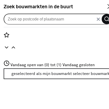
S
Zoek bouwmarkten in de buurt
Horren
Je gekozen filters:
wis filters
Rozenstraat 3
Vandaag open van {0} tot {1}
Vandaag gesloten
Geschikt voor
Ramen
3772JH Amersfoort
+31 01234567
geselecteerd als mijn bouwmarkt
selecteer bouwmar
Meer over deze bouwmarkt
Type
Selecteer het type hor dat past bij jouw situatie