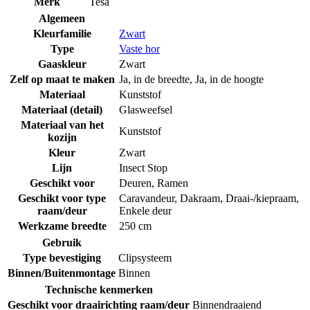
Merk
Tesa
Algemeen
Kleurfamilie
Zwart
Type
Vaste hor
Gaaskleur
Zwart
Zelf op maat te maken
Ja, in de breedte
,
Ja, in de hoogte
Materiaal
Kunststof
Materiaal (detail)
Glasweefsel
Materiaal van het
Kunststof
kozijn
Kleur
Zwart
Lijn
Insect Stop
Geschikt voor
Deuren
,
Ramen
Geschikt voor type
Caravandeur
,
Dakraam
,
Draai-/kiepraam
,
raam/deur
Enkele deur
Werkzame breedte
250 cm
Gebruik
Type bevestiging
Clipsysteem
Binnen/Buitenmontage
Binnen
Technische kenmerken
Geschikt voor draairichting raam/deur
Binnendraaiend