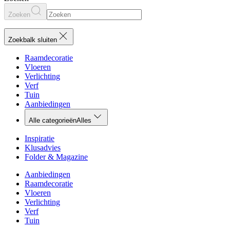
Zoeken
Zoekbalk sluiten
Raamdecoratie
Vloeren
Verlichting
Verf
Tuin
Aanbiedingen
Alle categorieën
Alles
Inspiratie
Klusadvies
Folder & Magazine
Aanbiedingen
Raamdecoratie
Vloeren
Verlichting
Verf
Tuin