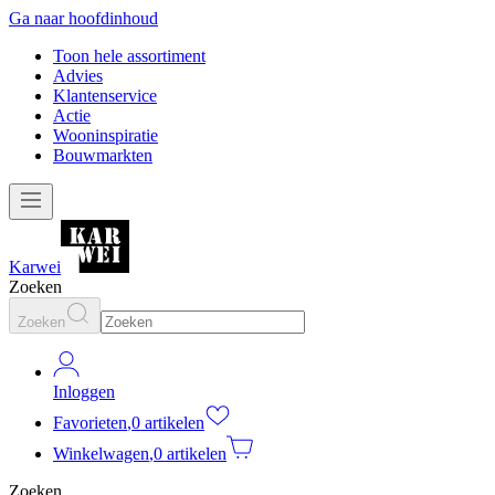
Ga naar hoofdinhoud
Toon hele assortiment
Advies
Klantenservice
Actie
Wooninspiratie
Bouwmarkten
Karwei
Zoeken
Zoeken
Inloggen
Favorieten
,
0 artikelen
Winkelwagen
,
0 artikelen
Zoeken