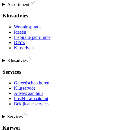
Assortiment
Klusadvies
Wooninspiratie
Ideeën
Inspiratie per ruimte
DIY's
Klusadvies
Klusadvies
Services
Gereedschap huren
Klusservice
Advies aan huis
PostNL afhaalpunt
Bekijk alle services
Services
Karwei