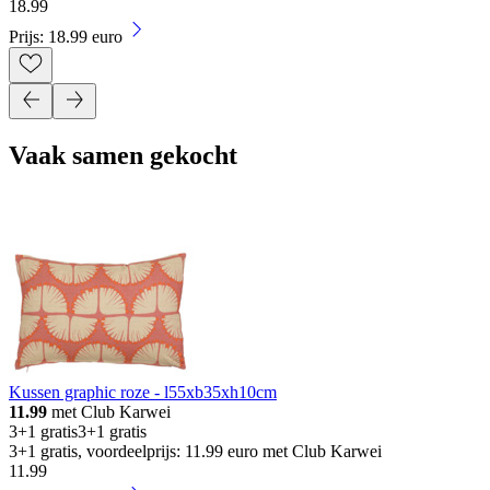
18
.
99
Prijs: 18.99 euro
Vaak samen gekocht
Kussen graphic roze - l55xb35xh10cm
11.99
met Club Karwei
3+1 gratis
3+1 gratis
3+1 gratis, voordeelprijs: 11.99 euro met Club Karwei
11
.
99