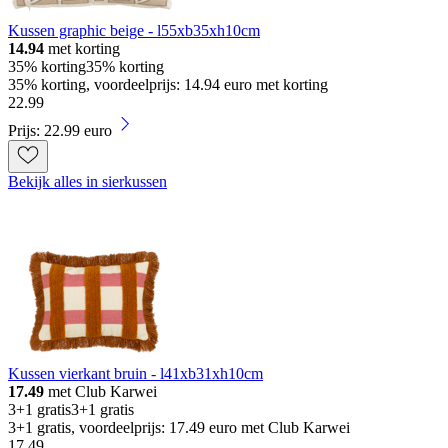
Kussen graphic beige - l55xb35xh10cm
14.94
met korting
35% korting
35% korting
35% korting, voordeelprijs: 14.94 euro met korting
22
.
99
Prijs: 22.99 euro
Bekijk alles in sierkussen
Kussen vierkant bruin - l41xb31xh10cm
17.49
met Club Karwei
3+1 gratis
3+1 gratis
3+1 gratis, voordeelprijs: 17.49 euro met Club Karwei
17
.
49