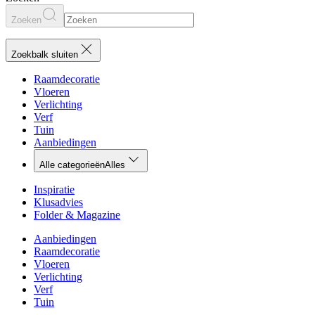
Zoeken
Zoekbalk sluiten
Raamdecoratie
Vloeren
Verlichting
Verf
Tuin
Aanbiedingen
Alle categorieën
Alles
Inspiratie
Klusadvies
Folder & Magazine
Aanbiedingen
Raamdecoratie
Vloeren
Verlichting
Verf
Tuin