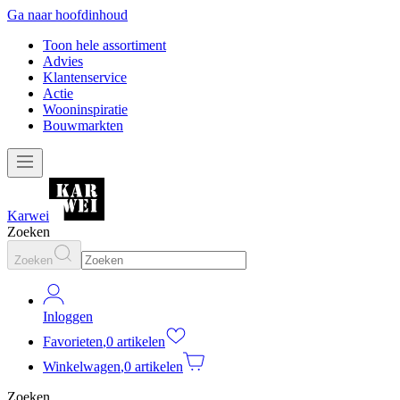
Ga naar hoofdinhoud
Toon hele assortiment
Advies
Klantenservice
Actie
Wooninspiratie
Bouwmarkten
Karwei
Zoeken
Zoeken
Inloggen
Favorieten
,
0 artikelen
Winkelwagen
,
0 artikelen
Zoeken