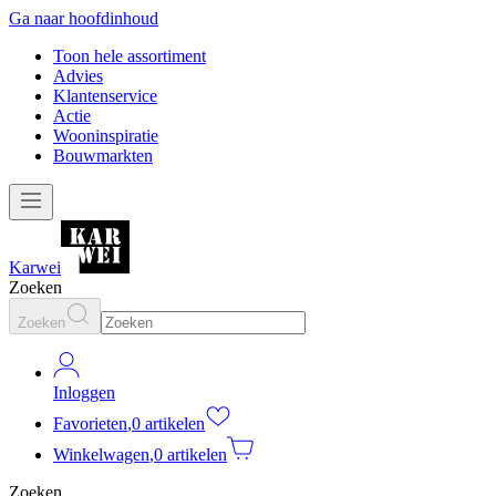
Ga naar hoofdinhoud
Toon hele assortiment
Advies
Klantenservice
Actie
Wooninspiratie
Bouwmarkten
Karwei
Zoeken
Zoeken
Inloggen
Favorieten
,
0 artikelen
Winkelwagen
,
0 artikelen
Zoeken