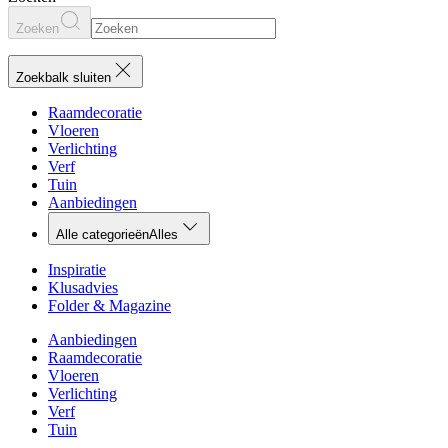
Zoeken
Zoekbalk sluiten
Raamdecoratie
Vloeren
Verlichting
Verf
Tuin
Aanbiedingen
Alle categorieën
Alles
Inspiratie
Klusadvies
Folder & Magazine
Aanbiedingen
Raamdecoratie
Vloeren
Verlichting
Verf
Tuin