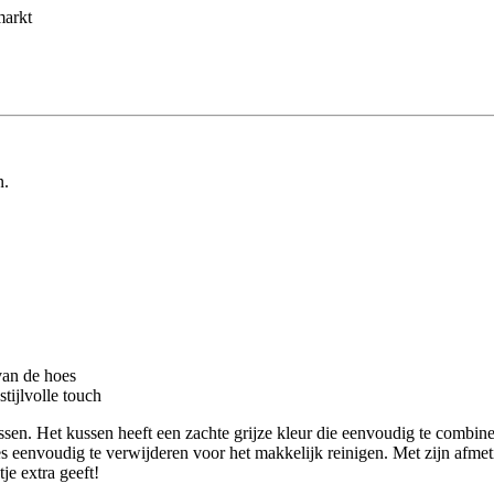
markt
n.
van de hoes
stijlvolle touch
erkussen. Het kussen heeft een zachte grijze kleur die eenvoudig te combi
hoes eenvoudig te verwijderen voor het makkelijk reinigen. Met zijn afm
je extra geeft!