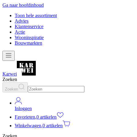
Ga naar hoofdinhoud
Toon hele assortiment
Advies
Klantenservice
Actie
Wooninspiratie
Bouwmarkten
Karwei
Zoeken
Zoeken
Inloggen
Favorieten
,
0 artikelen
Winkelwagen
,
0 artikelen
Zoeken