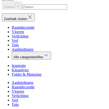
Zoeken
Zoekbalk sluiten
Raamdecoratie
Vloeren
Verlichting
Verf
Tuin
Aanbiedingen
Alle categorieën
Alles
Inspiratie
Klusadvies
Folder & Magazine
Aanbiedingen
Raamdecoratie
Vloeren
Verlichting
Verf
Tuin