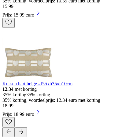
35% korting, voordeelprijs: 10.39 euro met korting
15
.
99
Prijs: 15.99 euro
Kussen hart beige - l55xb35xh10cm
12.34
met korting
35% korting
35% korting
35% korting, voordeelprijs: 12.34 euro met korting
18
.
99
Prijs: 18.99 euro