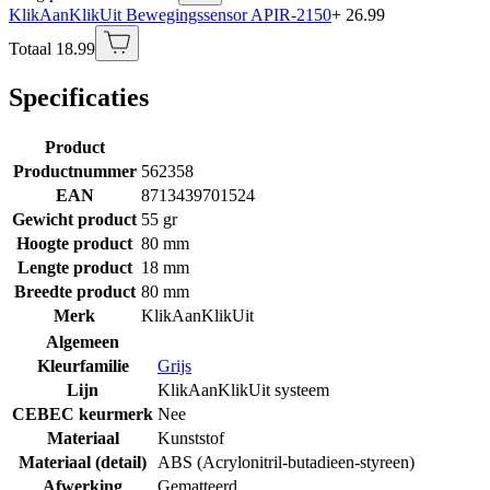
KlikAanKlikUit Bewegingssensor APIR-2150
+ 26.99
Totaal 18.99
Specificaties
Product
Productnummer
562358
EAN
8713439701524
Gewicht product
55 gr
Hoogte product
80 mm
Lengte product
18 mm
Breedte product
80 mm
Merk
KlikAanKlikUit
Algemeen
Kleurfamilie
Grijs
Lijn
KlikAanKlikUit systeem
CEBEC keurmerk
Nee
Materiaal
Kunststof
Materiaal (detail)
ABS (Acrylonitril-butadieen-styreen)
Afwerking
Gematteerd