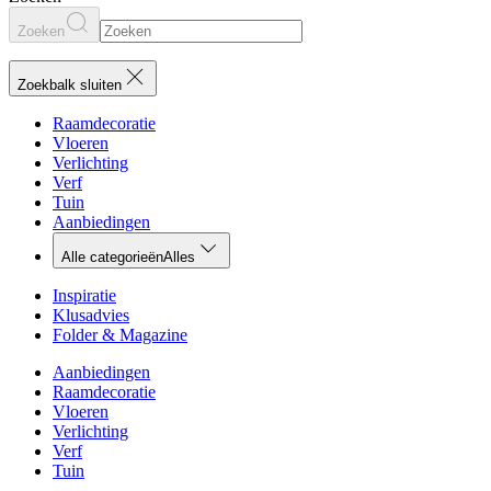
Zoeken
Zoekbalk sluiten
Raamdecoratie
Vloeren
Verlichting
Verf
Tuin
Aanbiedingen
Alle categorieën
Alles
Inspiratie
Klusadvies
Folder & Magazine
Aanbiedingen
Raamdecoratie
Vloeren
Verlichting
Verf
Tuin