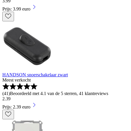
3
.
99
Prijs: 3.99 euro
HANDSON snoerschakelaar zwart
Meest verkocht
(
41
)
Beoordeeld met 4.1 van de 5 sterren, 41 klantreviews
2
.
39
Prijs: 2.39 euro