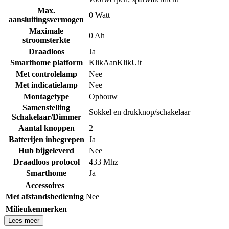
Max.
0 Watt
aansluitingsvermogen
Maximale
0 Ah
stroomsterkte
Draadloos
Ja
Smarthome platform
KlikAanKlikUit
Met controlelamp
Nee
Met indicatielamp
Nee
Montagetype
Opbouw
Samenstelling
Sokkel en drukknop/schakelaar
Schakelaar/Dimmer
Aantal knoppen
2
Batterijen inbegrepen
Ja
Hub bijgeleverd
Nee
Draadloos protocol
433 Mhz
Smarthome
Ja
Accessoires
Met afstandsbediening
Nee
Milieukenmerken
Lees meer