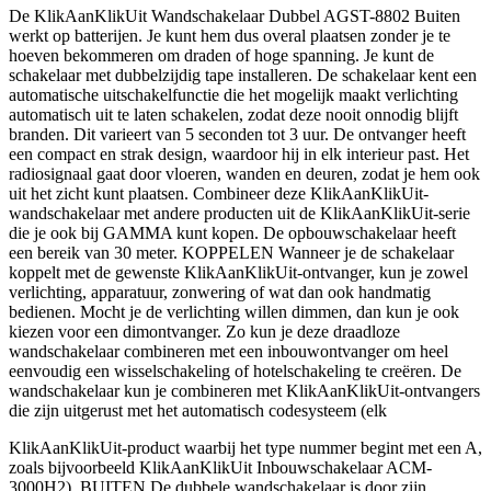
De KlikAanKlikUit Wandschakelaar Dubbel AGST-8802 Buiten
werkt op batterijen. Je kunt hem dus overal plaatsen zonder je te
hoeven bekommeren om draden of hoge spanning. Je kunt de
schakelaar met dubbelzijdig tape installeren. De schakelaar kent een
automatische uitschakelfunctie die het mogelijk maakt verlichting
automatisch uit te laten schakelen, zodat deze nooit onnodig blijft
branden. Dit varieert van 5 seconden tot 3 uur. De ontvanger heeft
een compact en strak design, waardoor hij in elk interieur past. Het
radiosignaal gaat door vloeren, wanden en deuren, zodat je hem ook
uit het zicht kunt plaatsen. Combineer deze KlikAanKlikUit-
wandschakelaar met andere producten uit de KlikAanKlikUit-serie
die je ook bij GAMMA kunt kopen. De opbouwschakelaar heeft
een bereik van 30 meter. KOPPELEN Wanneer je de schakelaar
koppelt met de gewenste KlikAanKlikUit-ontvanger, kun je zowel
verlichting, apparatuur, zonwering of wat dan ook handmatig
bedienen. Mocht je de verlichting willen dimmen, dan kun je ook
kiezen voor een dimontvanger. Zo kun je deze draadloze
wandschakelaar combineren met een inbouwontvanger om heel
eenvoudig een wisselschakeling of hotelschakeling te creëren. De
wandschakelaar kun je combineren met KlikAanKlikUit-ontvangers
die zijn uitgerust met het automatisch codesysteem (elk
KlikAanKlikUit-product waarbij het type nummer begint met een A,
zoals bijvoorbeeld KlikAanKlikUit Inbouwschakelaar ACM-
3000H2). BUITEN De dubbele wandschakelaar is door zijn