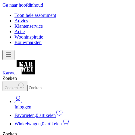
Ga naar hoofdinhoud
Toon hele assortiment
Advies
Klantenservice
Actie
Wooninspiratie
Bouwmarkten
Karwei
Zoeken
Zoeken
Inloggen
Favorieten
,
0 artikelen
Winkelwagen
,
0 artikelen
Zoeken