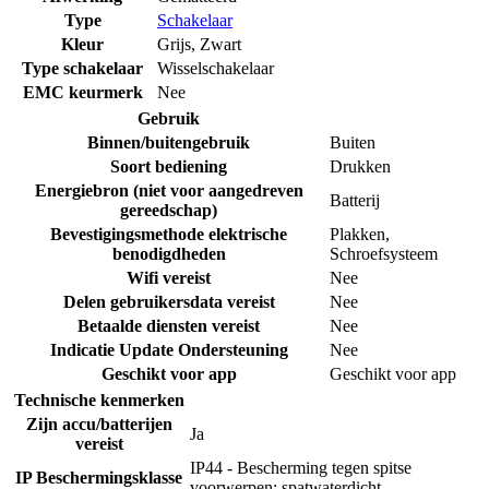
Type
Schakelaar
Kleur
Grijs, Zwart
Type schakelaar
Wisselschakelaar
EMC keurmerk
Nee
Gebruik
Binnen/buitengebruik
Buiten
Soort bediening
Drukken
Energiebron (niet voor aangedreven
Batterij
gereedschap)
Bevestigingsmethode elektrische
Plakken
,
benodigdheden
Schroefsysteem
Wifi vereist
Nee
Delen gebruikersdata vereist
Nee
Betaalde diensten vereist
Nee
Indicatie Update Ondersteuning
Nee
Geschikt voor app
Geschikt voor app
Technische kenmerken
Zijn accu/batterijen
Ja
vereist
IP44 - Bescherming tegen spitse
IP Beschermingsklasse
voorwerpen; spatwaterdicht