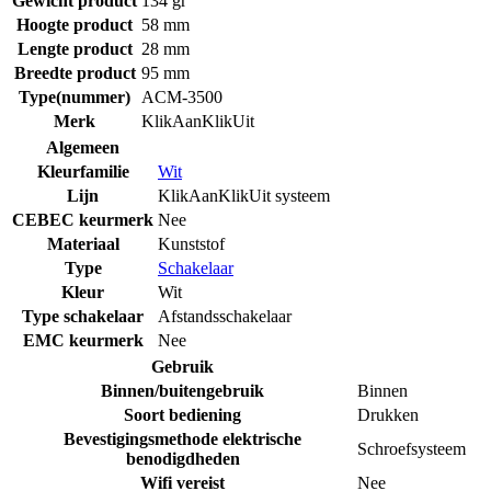
Gewicht product
134 gr
Hoogte product
58 mm
Lengte product
28 mm
Breedte product
95 mm
Type(nummer)
ACM-3500
Merk
KlikAanKlikUit
Algemeen
Kleurfamilie
Wit
Lijn
KlikAanKlikUit systeem
CEBEC keurmerk
Nee
Materiaal
Kunststof
Type
Schakelaar
Kleur
Wit
Type schakelaar
Afstandsschakelaar
EMC keurmerk
Nee
Gebruik
Binnen/buitengebruik
Binnen
Soort bediening
Drukken
Bevestigingsmethode elektrische
Schroefsysteem
benodigdheden
Wifi vereist
Nee