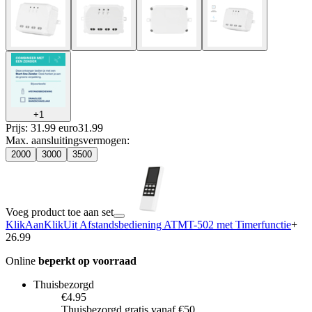
+
1
Prijs: 31.99 euro
31
.
99
Max. aansluitingsvermogen
:
2000
3000
3500
Voeg product toe aan set
KlikAanKlikUit Afstandsbediening ATMT-502 met Timerfunctie
+
26.99
Online
beperkt op voorraad
Thuisbezorgd
€4.95
Thuisbezorgd gratis vanaf €50