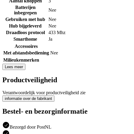
Aantal knoppen
3
Batterijen
Nee
inbegrepen
Gebruiken met hub
Nee
Hub bijgeleverd
Nee
Draadloos protocol
433 Mhz
Smarthome
Ja
Accessoires
Met afstandsbediening
Nee
Milieukenmerken
Lees meer
Productveiligheid
Verantwoordelijk voor productveiligheid zie
informatie over de fabrikant
Bestel- en bezorginformatie
Bezorgd door PostNL