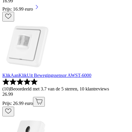
16
.
99
Prijs: 16.99 euro
KlikAanKlikUit Bewegingssensor AWST-6000
(
10
)
Beoordeeld met 3.7 van de 5 sterren, 10 klantreviews
26
.
99
Prijs: 26.99 euro