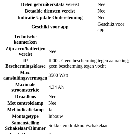
Delen gebruikersdata vereist
Nee
Betaalde diensten vereist
Nee
Indicatie Update Ondersteuning
Nee
Geschikt voor
Geschikt voor app
app
Technische
kenmerken
Zijn accu/batterijen
Nee
vereist
IP
IP00 - Geen bescherming tegen aanraking;
Beschermingsklasse
geen bescherming tegen vocht
Max.
3500 Watt
aansluitingsvermogen
Maximale
4.34 Ah
stroomsterkte
Draadloos
Nee
Met controlelamp
Nee
Met indicatielamp
Ja
Montagetype
Inbouw
Samenstelling
Sokkel en drukknop/schakelaar
Schakelaar/Dimmer