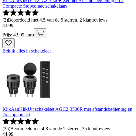
KlikAanKlikUit ACC2-3500R Set met Afstandsbediening en 2
Compacte Stopcontactschakelaars
(
2
)
Beoordeeld met 4.5 van de 5 sterren, 2 klantreviews
43
.
99
Prijs: 43.99 euro
Bekijk alles in schakelaar
KlikAanKlikUit schakelset AGC2-3500R met afstandsbediening en
2x stopcontact
(
35
)
Beoordeeld met 4.8 van de 5 sterren, 35 klantreviews
44
.
99