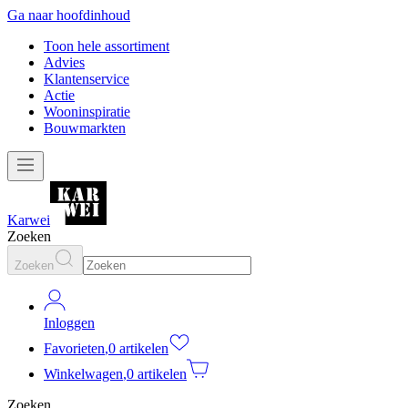
Ga naar hoofdinhoud
Toon hele assortiment
Advies
Klantenservice
Actie
Wooninspiratie
Bouwmarkten
Karwei
Zoeken
Zoeken
Inloggen
Favorieten
,
0 artikelen
Winkelwagen
,
0 artikelen
Zoeken