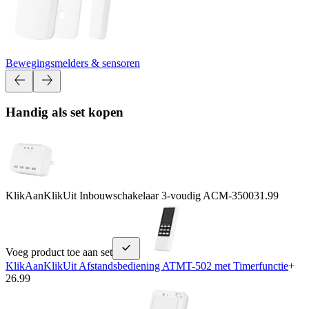
Bewegingsmelders & sensoren
Handig als set kopen
KlikAanKlikUit Inbouwschakelaar 3-voudig ACM-3500
31.99
Voeg product toe aan set
KlikAanKlikUit Afstandsbediening ATMT-502 met Timerfunctie
+
26.99