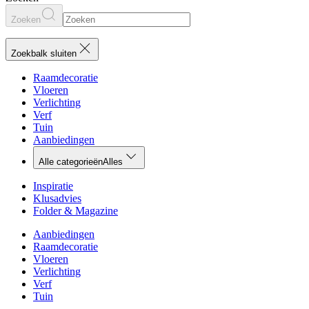
Zoeken
Zoekbalk sluiten
Raamdecoratie
Vloeren
Verlichting
Verf
Tuin
Aanbiedingen
Alle categorieën
Alles
Inspiratie
Klusadvies
Folder & Magazine
Aanbiedingen
Raamdecoratie
Vloeren
Verlichting
Verf
Tuin