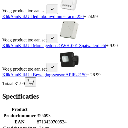
Voeg product toe aan set
KlikAanKlikUit led inbouwdimmer acm-250
+ 24.99
Voeg product toe aan set
KlikAanKlikUit Montagedoos OWH-001 Spatwaterdicht
+ 9.99
Voeg product toe aan set
KlikAanKlikUit Bewegingssensor APIR-2150
+ 26.99
Totaal 31.99
Specificaties
Product
Productnummer
355693
EAN
8713439700534