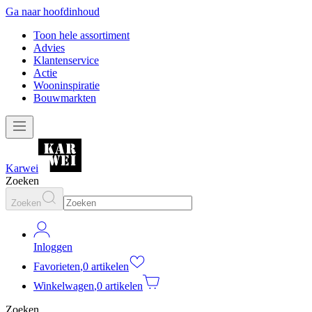
Ga naar hoofdinhoud
Toon hele assortiment
Advies
Klantenservice
Actie
Wooninspiratie
Bouwmarkten
Karwei
Zoeken
Zoeken
Inloggen
Favorieten
,
0 artikelen
Winkelwagen
,
0 artikelen
Zoeken