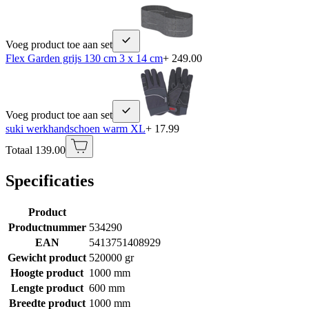
Voeg product toe aan set
Flex Garden grijs 130 cm 3 x 14 cm
+ 249.00
Voeg product toe aan set
suki werkhandschoen warm XL
+ 17.99
Totaal 139.00
Specificaties
Product
Productnummer
534290
EAN
5413751408929
Gewicht product
520000 gr
Hoogte product
1000 mm
Lengte product
600 mm
Breedte product
1000 mm