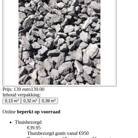
Prijs: 139 euro
139
.
00
Inhoud verpakking
:
0,13 m³
0,32 m³
0,39 m³
Online
beperkt op voorraad
Thuisbezorgd
€39.95
Thuisbezorgd gratis vanaf €950