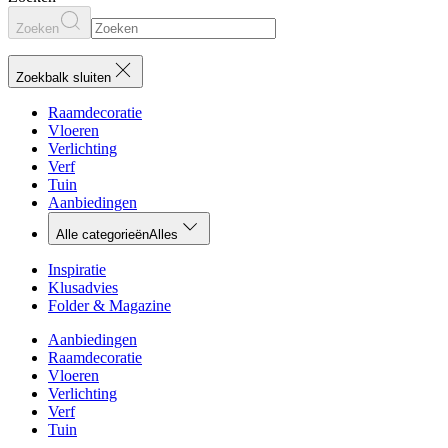
Zoeken
Zoekbalk sluiten
Raamdecoratie
Vloeren
Verlichting
Verf
Tuin
Aanbiedingen
Alle categorieën
Alles
Inspiratie
Klusadvies
Folder & Magazine
Aanbiedingen
Raamdecoratie
Vloeren
Verlichting
Verf
Tuin