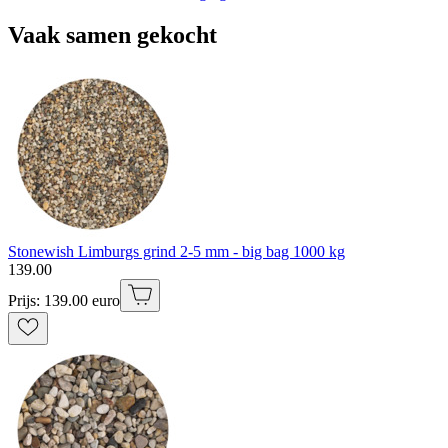
Vaak samen gekocht
Stonewish Limburgs grind 2-5 mm - big bag 1000 kg
139
.
00
Prijs: 139.00 euro