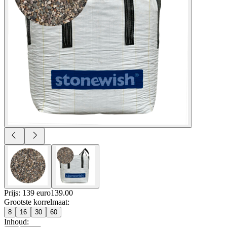
Prijs: 139 euro
139
.
00
Grootste korrelmaat
:
8
16
30
60
Inhoud
: