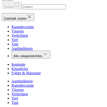
Zoeken
Zoekbalk sluiten
Raamdecoratie
Vloeren
Verlichting
Verf
Tuin
Aanbiedingen
Alle categorieën
Alles
Inspiratie
Klusadvies
Folder & Magazine
Aanbiedingen
Raamdecoratie
Vloeren
Verlichting
Verf
Tuin