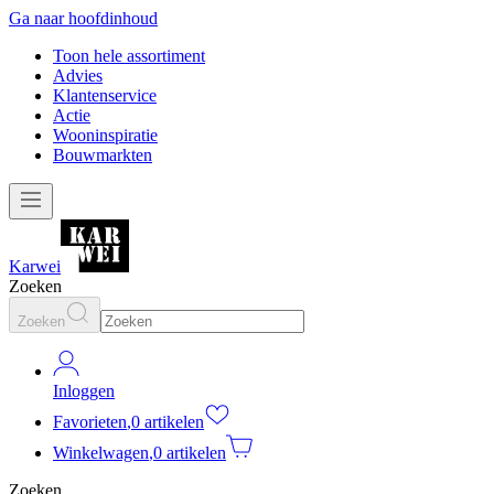
Ga naar hoofdinhoud
Toon hele assortiment
Advies
Klantenservice
Actie
Wooninspiratie
Bouwmarkten
Karwei
Zoeken
Zoeken
Inloggen
Favorieten
,
0 artikelen
Winkelwagen
,
0 artikelen
Zoeken