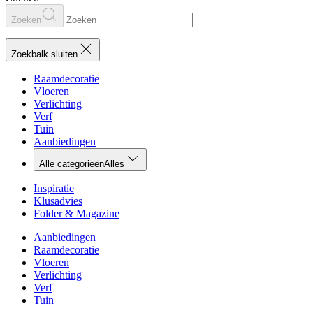
Zoeken
Zoekbalk sluiten
Raamdecoratie
Vloeren
Verlichting
Verf
Tuin
Aanbiedingen
Alle categorieën
Alles
Inspiratie
Klusadvies
Folder & Magazine
Aanbiedingen
Raamdecoratie
Vloeren
Verlichting
Verf
Tuin