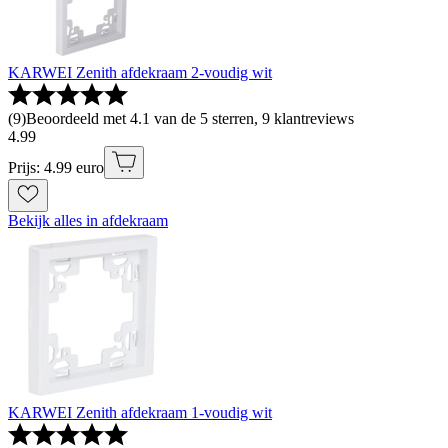
KARWEI Zenith afdekraam 2-voudig wit
(
9
)
Beoordeeld met 4.1 van de 5 sterren, 9 klantreviews
4
.
99
Prijs: 4.99 euro
Bekijk alles in afdekraam
KARWEI Zenith afdekraam 1-voudig wit