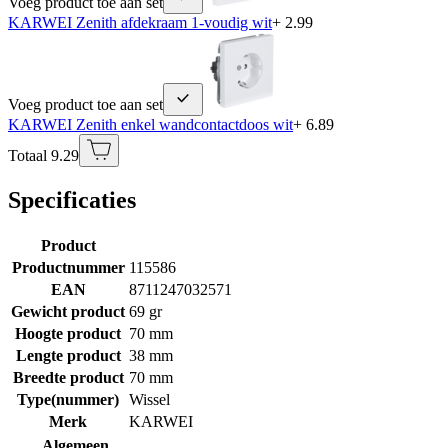
Voeg product toe aan set
KARWEI Zenith afdekraam 1-voudig wit
+ 2.99
Voeg product toe aan set
KARWEI Zenith enkel wandcontactdoos wit
+ 6.89
Totaal 9.29
Specificaties
Product
Productnummer
115586
EAN
8711247032571
Gewicht product
69 gr
Hoogte product
70 mm
Lengte product
38 mm
Breedte product
70 mm
Type(nummer)
Wissel
Merk
KARWEI
Algemeen