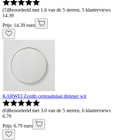
(
5
)
Beoordeeld met 1.6 van de 5 sterren, 5 klantreviews
14
.
39
Prijs: 14.39 euro
KARWEI Zenith centraalplaat dimmer wit
(
6
)
Beoordeeld met 3.0 van de 5 sterren, 6 klantreviews
6
.
79
Prijs: 6.79 euro