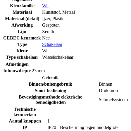
Kleurfamilie
Wit
Materiaal
Kunststof
,
Metaal
Materiaal (detail)
Ijzer
,
Plastic
Afwerking
Gespoten
Lijn
Zenith
CEBEC keurmerk
Nee
Type
Schakelaar
Kleur
Wit
Type schakelaar
Wisselschakelaar
Afmetingen
Inbouwdiepte
23 mm
Gebruik
Binnen/buitengebruik
Binnen
Soort bediening
Drukknop
Bevestigingsmethode elektrische
Schroefsysteem
benodigdheden
Technische
kenmerken
Aantal knoppen
1
IP
IP20 - Bescherming tegen middelgrote