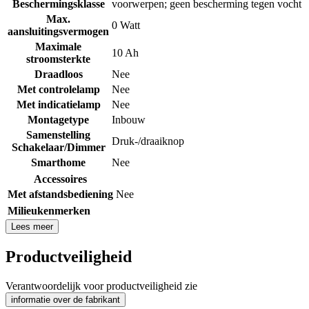
Beschermingsklasse
voorwerpen; geen bescherming tegen vocht
Max.
0 Watt
aansluitingsvermogen
Maximale
10 Ah
stroomsterkte
Draadloos
Nee
Met controlelamp
Nee
Met indicatielamp
Nee
Montagetype
Inbouw
Samenstelling
Druk-/draaiknop
Schakelaar/Dimmer
Smarthome
Nee
Accessoires
Met afstandsbediening
Nee
Milieukenmerken
Lees meer
Productveiligheid
Verantwoordelijk voor productveiligheid zie
informatie over de fabrikant