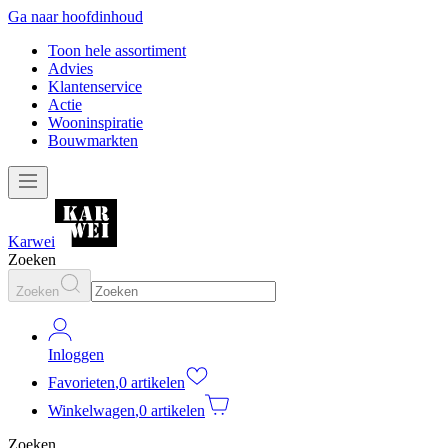
Ga naar hoofdinhoud
Toon hele assortiment
Advies
Klantenservice
Actie
Wooninspiratie
Bouwmarkten
Karwei
Zoeken
Zoeken
Inloggen
Favorieten
,
0 artikelen
Winkelwagen
,
0 artikelen
Zoeken