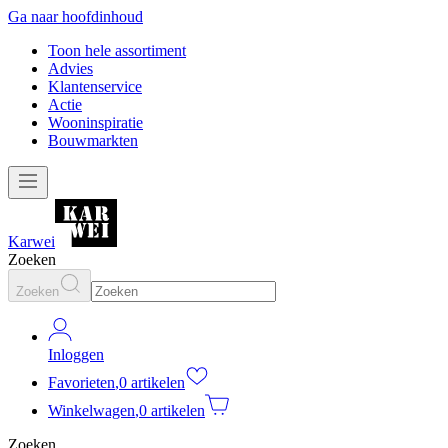
Ga naar hoofdinhoud
Toon hele assortiment
Advies
Klantenservice
Actie
Wooninspiratie
Bouwmarkten
Karwei
Zoeken
Zoeken
Inloggen
Favorieten
,
0 artikelen
Winkelwagen
,
0 artikelen
Zoeken