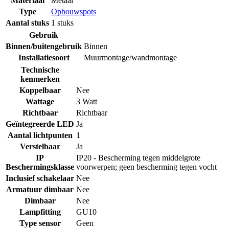
Materiaal
Metaal
Type
Opbouwspots
Aantal stuks
1 stuks
Gebruik
Binnen/buitengebruik
Binnen
Installatiesoort
Muurmontage/wandmontage
Technische
kenmerken
Koppelbaar
Nee
Wattage
3 Watt
Richtbaar
Richtbaar
Geïntegreerde LED
Ja
Aantal lichtpunten
1
Verstelbaar
Ja
IP
IP20 - Bescherming tegen middelgrote
Beschermingsklasse
voorwerpen; geen bescherming tegen vocht
Inclusief schakelaar
Nee
Armatuur dimbaar
Nee
Dimbaar
Nee
Lampfitting
GU10
Type sensor
Geen