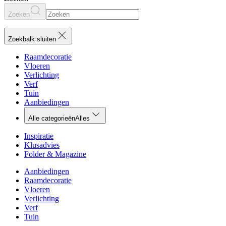
Zoeken
Zoekbalk sluiten
Raamdecoratie
Vloeren
Verlichting
Verf
Tuin
Aanbiedingen
Alle categorieën
Alles
Inspiratie
Klusadvies
Folder & Magazine
Aanbiedingen
Raamdecoratie
Vloeren
Verlichting
Verf
Tuin