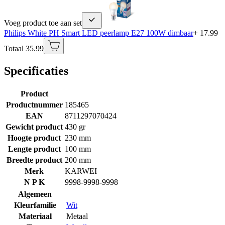
Voeg product toe aan set
Philips White PH Smart LED peerlamp E27 100W dimbaar
+ 17.99
Totaal 35.99
Specificaties
Product
Productnummer
185465
EAN
8711297070424
Gewicht product
430 gr
Hoogte product
230 mm
Lengte product
100 mm
Breedte product
200 mm
Merk
KARWEI
N P K
9998-9998-9998
Algemeen
Kleurfamilie
Wit
Materiaal
Metaal