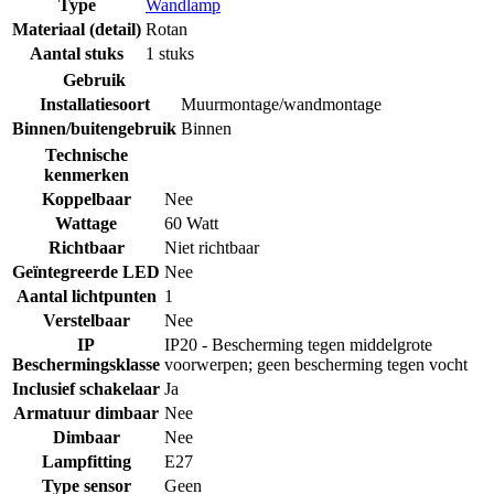
Type
Wandlamp
Materiaal (detail)
Rotan
Aantal stuks
1 stuks
Gebruik
Installatiesoort
Muurmontage/wandmontage
Binnen/buitengebruik
Binnen
Technische
kenmerken
Koppelbaar
Nee
Wattage
60 Watt
Richtbaar
Niet richtbaar
Geïntegreerde LED
Nee
Aantal lichtpunten
1
Verstelbaar
Nee
IP
IP20 - Bescherming tegen middelgrote
Beschermingsklasse
voorwerpen; geen bescherming tegen vocht
Inclusief schakelaar
Ja
Armatuur dimbaar
Nee
Dimbaar
Nee
Lampfitting
E27
Type sensor
Geen