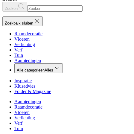
Zoeken
Zoekbalk sluiten
Raamdecoratie
Vloeren
Verlichting
Verf
Tuin
Aanbiedingen
Alle categorieën
Alles
Inspiratie
Klusadvies
Folder & Magazine
Aanbiedingen
Raamdecoratie
Vloeren
Verlichting
Verf
Tuin