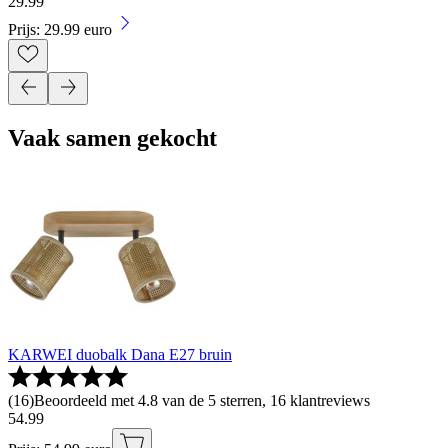
29
.
99
Prijs: 29.99 euro
Vaak samen gekocht
KARWEI duobalk Dana E27 bruin
(
16
)
Beoordeeld met 4.8 van de 5 sterren, 16 klantreviews
54
.
99