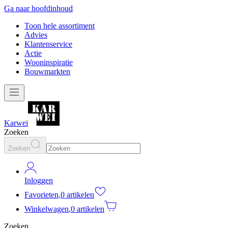
Ga naar hoofdinhoud
Toon hele assortiment
Advies
Klantenservice
Actie
Wooninspiratie
Bouwmarkten
Karwei
Zoeken
Zoeken
Inloggen
Favorieten
,
0 artikelen
Winkelwagen
,
0 artikelen
Zoeken