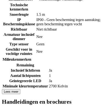
Technische
kenmerken
Snoerlengte
1.5 m
IP
IP00 - Geen bescherming tegen aanraking;
Beschermingsklasse
geen bescherming tegen vocht
Richtbaar
Niet richtbaar
Armatuur inclusief
Nee
dimmer
Type sensor
Geen
Geschikt voor in
Nee
vochtige ruimtes
Milieukenmerken
Remaining
Inclusief lichtbron
Ja
Aantal lichtpunten
1
Geïntegreerde LED
Ja
Minimale kleurtemperatuur
2700 Kelvin
Lees meer
Handleidingen en brochures