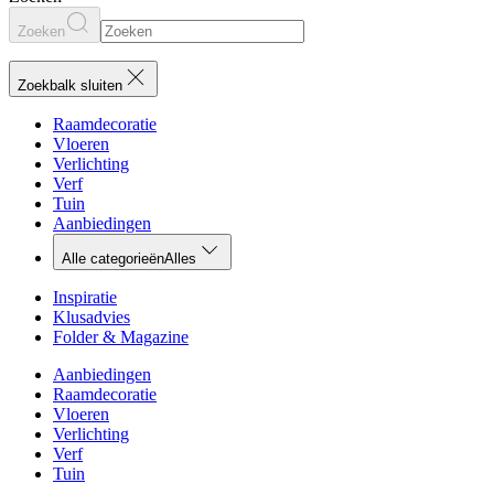
Zoeken
Zoekbalk sluiten
Raamdecoratie
Vloeren
Verlichting
Verf
Tuin
Aanbiedingen
Alle categorieën
Alles
Inspiratie
Klusadvies
Folder & Magazine
Aanbiedingen
Raamdecoratie
Vloeren
Verlichting
Verf
Tuin