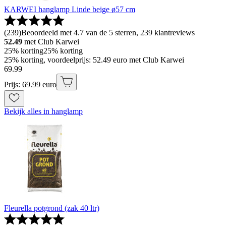
KARWEI hanglamp Linde beige ø57 cm
(
239
)
Beoordeeld met 4.7 van de 5 sterren, 239 klantreviews
52.49
met Club Karwei
25% korting
25% korting
25% korting, voordeelprijs: 52.49 euro met Club Karwei
69
.
99
Prijs: 69.99 euro
Bekijk alles in hanglamp
Fleurella potgrond (zak 40 ltr)