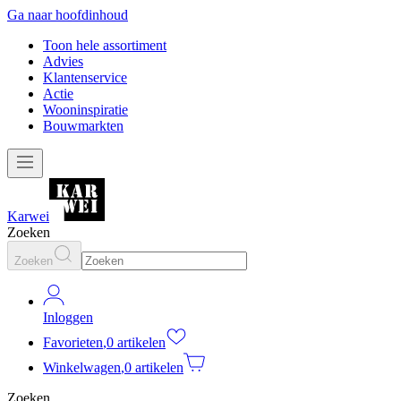
Ga naar hoofdinhoud
Toon hele assortiment
Advies
Klantenservice
Actie
Wooninspiratie
Bouwmarkten
Karwei
Zoeken
Zoeken
Inloggen
Favorieten
,
0 artikelen
Winkelwagen
,
0 artikelen
Zoeken