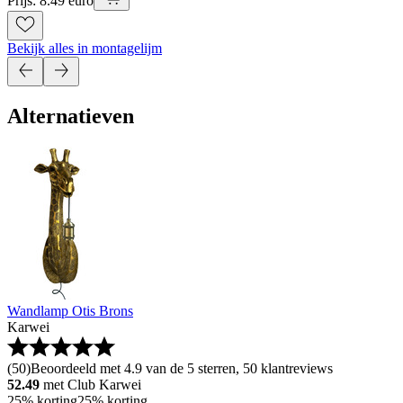
Prijs: 8.49 euro
Bekijk alles in montagelijm
Alternatieven
Wandlamp Otis Brons
Karwei
(
50
)
Beoordeeld met 4.9 van de 5 sterren, 50 klantreviews
52.49
met Club Karwei
25% korting
25% korting