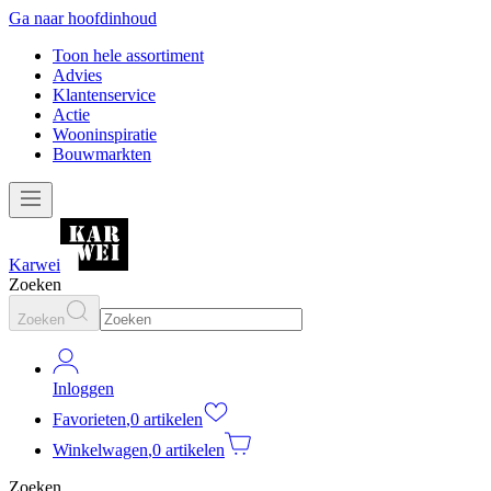
Ga naar hoofdinhoud
Toon hele assortiment
Advies
Klantenservice
Actie
Wooninspiratie
Bouwmarkten
Karwei
Zoeken
Zoeken
Inloggen
Favorieten
,
0 artikelen
Winkelwagen
,
0 artikelen
Zoeken