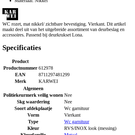
Materiaal: Nikkel
WC rozet, mat nikkel/ zichtbare bevestiging. Vierkant. Dit artikel
maakt deel uit van het uitgebreide assortiment van deurbeslag en
accessoires. Passend bij deurkrukset Lona.
Specificaties
Product
Productnummer
612978
EAN
8711297481299
Merk
KARWEI
Algemeen
Politiekeurmerk veilig wonen
Nee
Skg waardering
Nee
Soort afdekplaatje
Wc garnituur
Vorm
Vierkant
Type
Wc garnituur
Kleur
RVS/INOX look (messing)
Kleurfamilie
Metaal