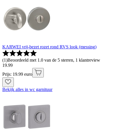
KARWEI vrij-bezet rozet rond RVS look (messing)
(
1
)
Beoordeeld met 1.0 van de 5 sterren, 1 klantreview
19
.
99
Prijs: 19.99 euro
Bekijk alles in wc garnituur