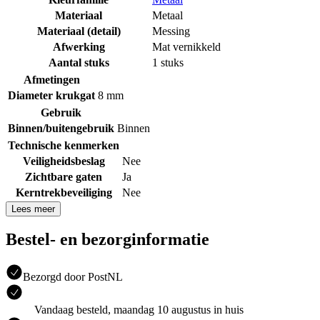
Materiaal
Metaal
Materiaal (detail)
Messing
Afwerking
Mat vernikkeld
Aantal stuks
1 stuks
Afmetingen
Diameter krukgat
8 mm
Gebruik
Binnen/buitengebruik
Binnen
Technische kenmerken
Veiligheidsbeslag
Nee
Zichtbare gaten
Ja
Kerntrekbeveiliging
Nee
Lees meer
Bestel- en bezorginformatie
Bezorgd door PostNL
Vandaag besteld, maandag 10 augustus in huis