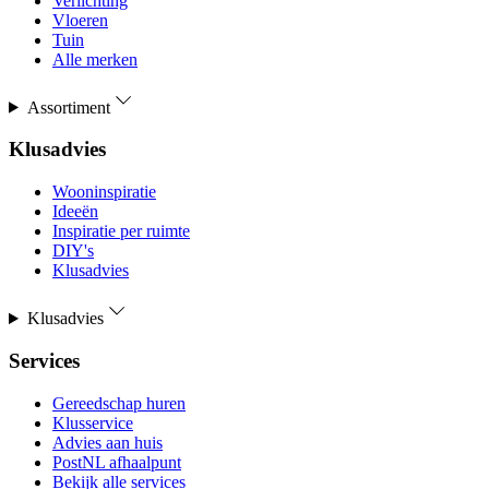
Verlichting
Vloeren
Tuin
Alle merken
Assortiment
Klusadvies
Wooninspiratie
Ideeën
Inspiratie per ruimte
DIY's
Klusadvies
Klusadvies
Services
Gereedschap huren
Klusservice
Advies aan huis
PostNL afhaalpunt
Bekijk alle services