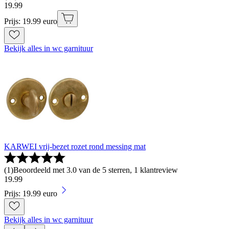
19
.
99
Prijs: 19.99 euro
Bekijk alles in wc garnituur
KARWEI vrij-bezet rozet rond messing mat
(
1
)
Beoordeeld met 3.0 van de 5 sterren, 1 klantreview
19
.
99
Prijs: 19.99 euro
Bekijk alles in wc garnituur