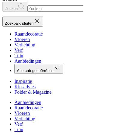
Zoeken
Zoekbalk sluiten
Raamdecoratie
Vloeren
Verlichting
Verf
Tuin
Aanbiedingen
Alle categorieën
Alles
Inspiratie
Klusadvies
Folder & Magazine
Aanbiedingen
Raamdecoratie
Vloeren
Verlichting
Verf
Tuin