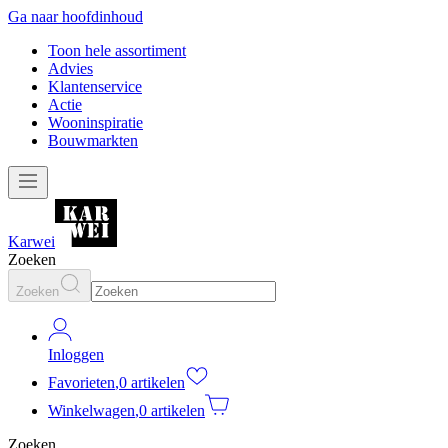
Ga naar hoofdinhoud
Toon hele assortiment
Advies
Klantenservice
Actie
Wooninspiratie
Bouwmarkten
Karwei
Zoeken
Zoeken
Inloggen
Favorieten
,
0 artikelen
Winkelwagen
,
0 artikelen
Zoeken