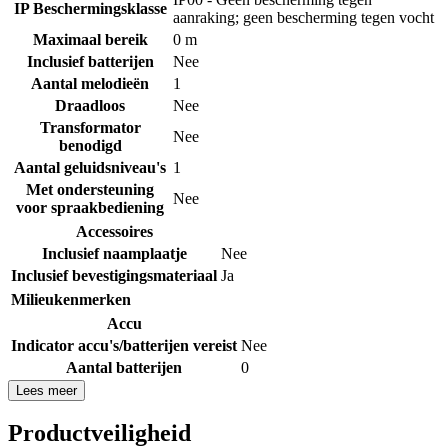
IP Beschermingsklasse
aanraking; geen bescherming tegen vocht
Maximaal bereik
0 m
Inclusief batterijen
Nee
Aantal melodieën
1
Draadloos
Nee
Transformator
Nee
benodigd
Aantal geluidsniveau's
1
Met ondersteuning
Nee
voor spraakbediening
Accessoires
Inclusief naamplaatje
Nee
Inclusief bevestigingsmateriaal
Ja
Milieukenmerken
Accu
Indicator accu's/batterijen vereist
Nee
Aantal batterijen
0
Lees meer
Productveiligheid