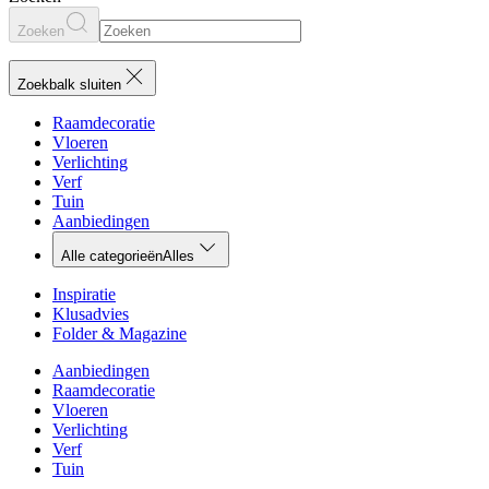
Zoeken
Zoekbalk sluiten
Raamdecoratie
Vloeren
Verlichting
Verf
Tuin
Aanbiedingen
Alle categorieën
Alles
Inspiratie
Klusadvies
Folder & Magazine
Aanbiedingen
Raamdecoratie
Vloeren
Verlichting
Verf
Tuin