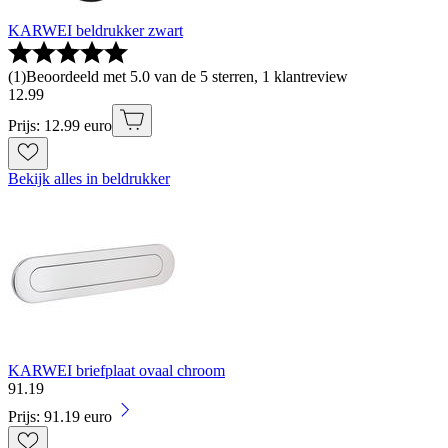
KARWEI beldrukker zwart
(
1
)
Beoordeeld met 5.0 van de 5 sterren, 1 klantreview
12
.
99
Prijs: 12.99 euro
Bekijk alles in beldrukker
KARWEI briefplaat ovaal chroom
91
.
19
Prijs: 91.19 euro