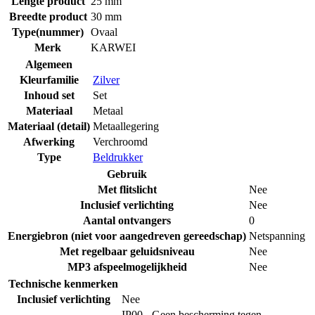
Lengte product
25 mm
Breedte product
30 mm
Type(nummer)
Ovaal
Merk
KARWEI
Algemeen
Kleurfamilie
Zilver
Inhoud set
Set
Materiaal
Metaal
Materiaal (detail)
Metaallegering
Afwerking
Verchroomd
Type
Beldrukker
Gebruik
Met flitslicht
Nee
Inclusief verlichting
Nee
Aantal ontvangers
0
Energiebron (niet voor aangedreven gereedschap)
Netspanning
Met regelbaar geluidsniveau
Nee
MP3 afspeelmogelijkheid
Nee
Technische kenmerken
Inclusief verlichting
Nee
IP00 - Geen bescherming tegen