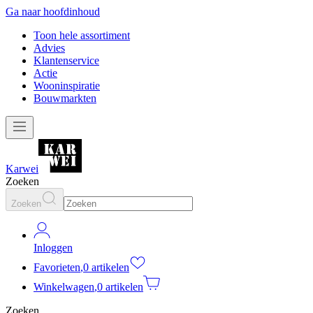
Ga naar hoofdinhoud
Toon hele assortiment
Advies
Klantenservice
Actie
Wooninspiratie
Bouwmarkten
Karwei
Zoeken
Zoeken
Inloggen
Favorieten
,
0 artikelen
Winkelwagen
,
0 artikelen
Zoeken