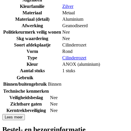
Kleurfamilie
Zilver
Materiaal
Metaal
Materiaal (detail)
Aluminium
Afwerking
Geanodiseerd
Politiekeurmerk veilig wonen
Nee
Skg waardering
Nee
Soort afdekplaatje
Cilinderrozet
Vorm
Rond
Type
Cilinderrozet
Kleur
ANOX (aluminium)
Aantal stuks
1 stuks
Gebruik
Binnen/buitengebruik
Binnen
Technische kenmerken
Veiligheidsbeslag
Nee
Zichtbare gaten
Nee
Kerntrekbeveiliging
Nee
Lees meer
Bestel- en bezorginformatie