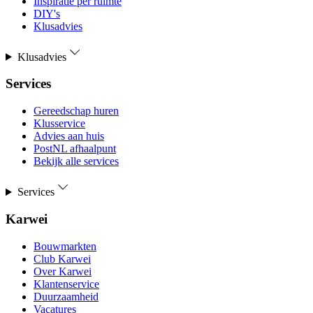
Inspiratie per ruimte
DIY's
Klusadvies
Klusadvies
Services
Gereedschap huren
Klusservice
Advies aan huis
PostNL afhaalpunt
Bekijk alle services
Services
Karwei
Bouwmarkten
Club Karwei
Over Karwei
Klantenservice
Duurzaamheid
Vacatures