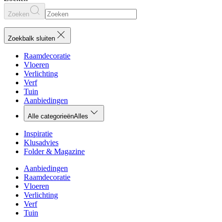
Zoeken
Zoekbalk sluiten
Raamdecoratie
Vloeren
Verlichting
Verf
Tuin
Aanbiedingen
Alle categorieën
Alles
Inspiratie
Klusadvies
Folder & Magazine
Aanbiedingen
Raamdecoratie
Vloeren
Verlichting
Verf
Tuin