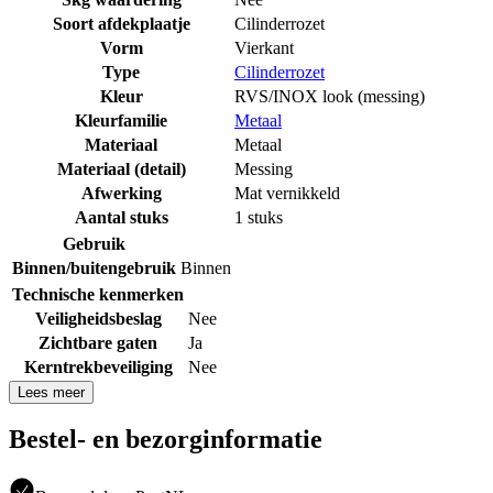
Soort afdekplaatje
Cilinderrozet
Vorm
Vierkant
Type
Cilinderrozet
Kleur
RVS/INOX look (messing)
Kleurfamilie
Metaal
Materiaal
Metaal
Materiaal (detail)
Messing
Afwerking
Mat vernikkeld
Aantal stuks
1 stuks
Gebruik
Binnen/buitengebruik
Binnen
Technische kenmerken
Veiligheidsbeslag
Nee
Zichtbare gaten
Ja
Kerntrekbeveiliging
Nee
Lees meer
Bestel- en bezorginformatie