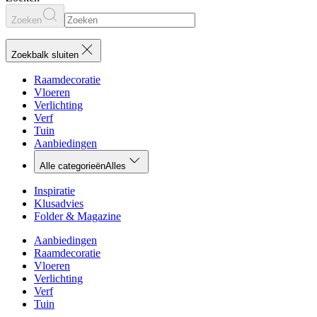
Zoeken
Zoekbalk sluiten
Raamdecoratie
Vloeren
Verlichting
Verf
Tuin
Aanbiedingen
Alle categorieën
Alles
Inspiratie
Klusadvies
Folder & Magazine
Aanbiedingen
Raamdecoratie
Vloeren
Verlichting
Verf
Tuin