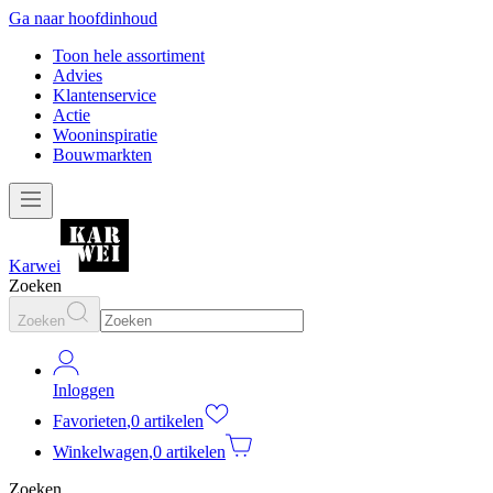
Ga naar hoofdinhoud
Toon hele assortiment
Advies
Klantenservice
Actie
Wooninspiratie
Bouwmarkten
Karwei
Zoeken
Zoeken
Inloggen
Favorieten
,
0 artikelen
Winkelwagen
,
0 artikelen
Zoeken