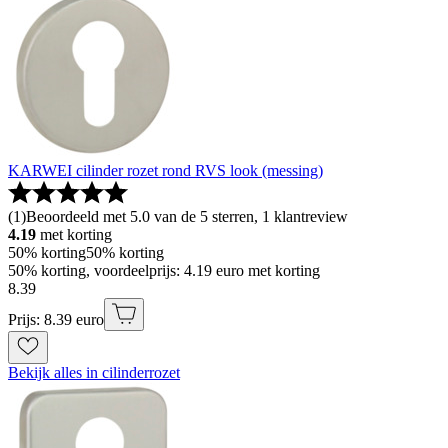
KARWEI cilinder rozet rond RVS look (messing)
(
1
)
Beoordeeld met 5.0 van de 5 sterren, 1 klantreview
4.19
met korting
50% korting
50% korting
50% korting, voordeelprijs: 4.19 euro met korting
8
.
39
Prijs: 8.39 euro
Bekijk alles in cilinderrozet