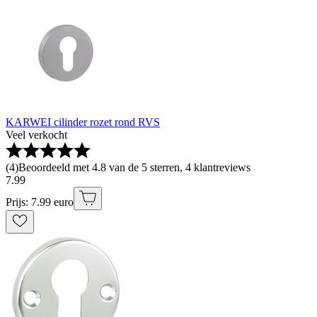
KARWEI cilinder rozet rond RVS
Veel verkocht
(
4
)
Beoordeeld met 4.8 van de 5 sterren, 4 klantreviews
7
.
99
Prijs: 7.99 euro