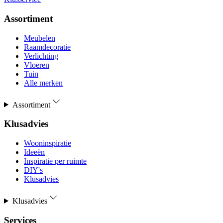
Assortiment
Meubelen
Raamdecoratie
Verlichting
Vloeren
Tuin
Alle merken
Assortiment
Klusadvies
Wooninspiratie
Ideeën
Inspiratie per ruimte
DIY's
Klusadvies
Klusadvies
Services