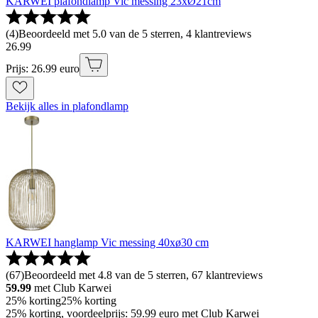
KARWEI plafondlamp Vic messing 23xØ21cm
(
4
)
Beoordeeld met 5.0 van de 5 sterren, 4 klantreviews
26
.
99
Prijs: 26.99 euro
Bekijk alles in plafondlamp
KARWEI hanglamp Vic messing 40xø30 cm
(
67
)
Beoordeeld met 4.8 van de 5 sterren, 67 klantreviews
59.99
met Club Karwei
25% korting
25% korting
25% korting, voordeelprijs: 59.99 euro met Club Karwei