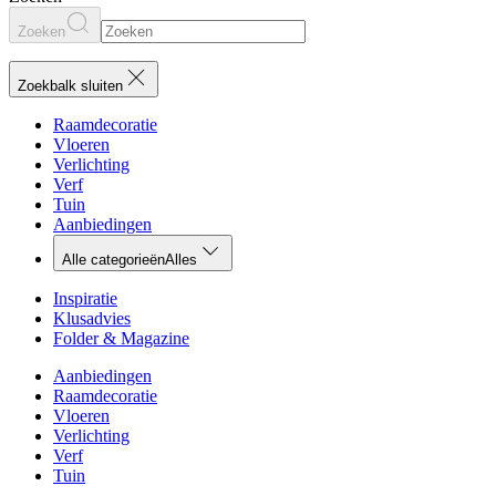
Zoeken
Zoekbalk sluiten
Raamdecoratie
Vloeren
Verlichting
Verf
Tuin
Aanbiedingen
Alle categorieën
Alles
Inspiratie
Klusadvies
Folder & Magazine
Aanbiedingen
Raamdecoratie
Vloeren
Verlichting
Verf
Tuin