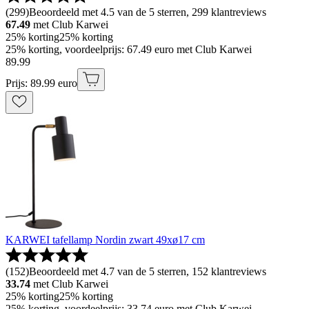
(
299
)
Beoordeeld met 4.5 van de 5 sterren, 299 klantreviews
67.49
met Club Karwei
25% korting
25% korting
25% korting, voordeelprijs: 67.49 euro met Club Karwei
89
.
99
Prijs: 89.99 euro
KARWEI tafellamp Nordin zwart 49xø17 cm
(
152
)
Beoordeeld met 4.7 van de 5 sterren, 152 klantreviews
33.74
met Club Karwei
25% korting
25% korting
25% korting, voordeelprijs: 33.74 euro met Club Karwei