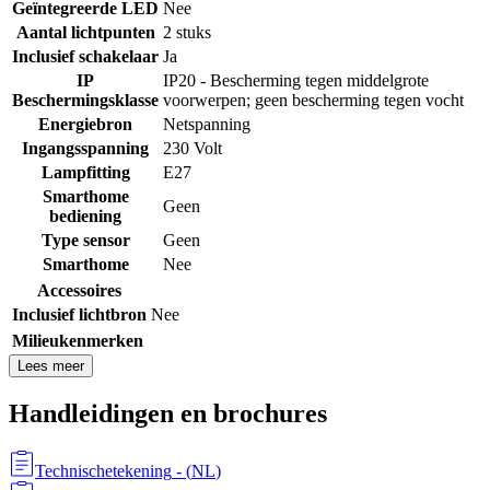
Geïntegreerde LED
Nee
Aantal lichtpunten
2 stuks
Inclusief schakelaar
Ja
IP
IP20 - Bescherming tegen middelgrote
Beschermingsklasse
voorwerpen; geen bescherming tegen vocht
Energiebron
Netspanning
Ingangsspanning
230 Volt
Lampfitting
E27
Smarthome
Geen
bediening
Type sensor
Geen
Smarthome
Nee
Accessoires
Inclusief lichtbron
Nee
Milieukenmerken
Lees meer
Handleidingen en brochures
Technischetekening
- (
NL
)