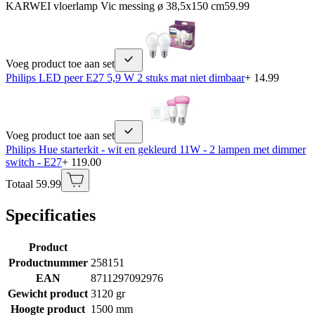
KARWEI vloerlamp Vic messing ø 38,5x150 cm
59.99
Voeg product toe aan set
Philips LED peer E27 5,9 W 2 stuks mat niet dimbaar
+ 14.99
Voeg product toe aan set
Philips Hue starterkit - wit en gekleurd 11W - 2 lampen met dimmer
switch - E27
+ 119.00
Totaal 59.99
Specificaties
Product
Productnummer
258151
EAN
8711297092976
Gewicht product
3120 gr
Hoogte product
1500 mm