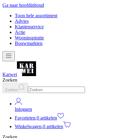
Ga naar hoofdinhoud
Toon hele assortiment
Advies
Klantenservice
Actie
Wooninspiratie
Bouwmarkten
Karwei
Zoeken
Zoeken
Inloggen
Favorieten
,
0 artikelen
Winkelwagen
,
0 artikelen
Zoeken