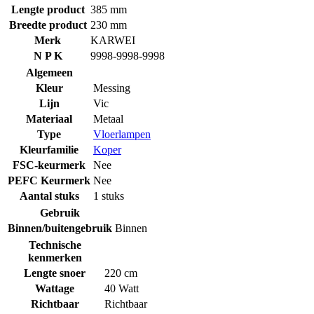
Lengte product
385 mm
Breedte product
230 mm
Merk
KARWEI
N P K
9998-9998-9998
Algemeen
Kleur
Messing
Lijn
Vic
Materiaal
Metaal
Type
Vloerlampen
Kleurfamilie
Koper
FSC-keurmerk
Nee
PEFC Keurmerk
Nee
Aantal stuks
1 stuks
Gebruik
Binnen/buitengebruik
Binnen
Technische
kenmerken
Lengte snoer
220 cm
Wattage
40 Watt
Richtbaar
Richtbaar