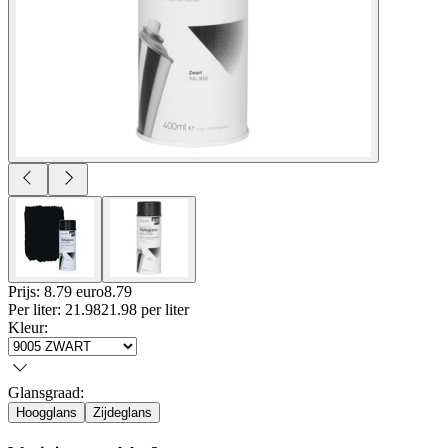
Prijs: 8.79 euro
8
.
79
Per
liter
:
21.98
21.98
per
liter
Kleur
:
Glansgraad
:
Hoogglans
Zijdeglans