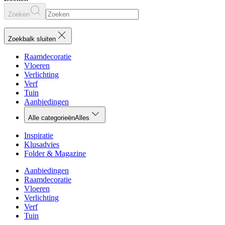
Zoeken
Zoekbalk sluiten
Raamdecoratie
Vloeren
Verlichting
Verf
Tuin
Aanbiedingen
Alle categorieën
Alles
Inspiratie
Klusadvies
Folder & Magazine
Aanbiedingen
Raamdecoratie
Vloeren
Verlichting
Verf
Tuin