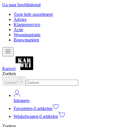
Ga naar hoofdinhoud
Toon hele assortiment
Advies
Klantenservice
Actie
Wooninspiratie
Bouwmarkten
Karwei
Zoeken
Zoeken
Inloggen
Favorieten
,
0 artikelen
Winkelwagen
,
0 artikelen
Zoeken