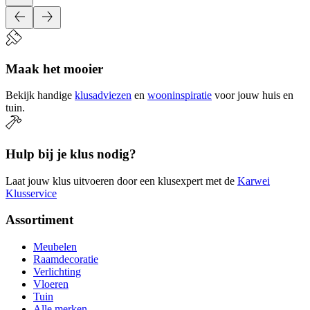
Maak het mooier
Bekijk handige
klusadviezen
en
wooninspiratie
voor jouw huis en
tuin.
Hulp bij je klus nodig?
Laat jouw klus uitvoeren door een klusexpert met de
Karwei
Klusservice
Assortiment
Meubelen
Raamdecoratie
Verlichting
Vloeren
Tuin
Alle merken