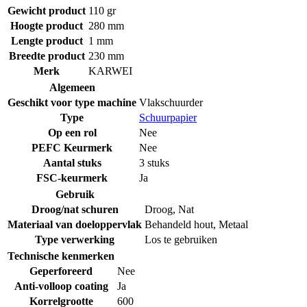
Gewicht product
110 gr
Hoogte product
280 mm
Lengte product
1 mm
Breedte product
230 mm
Merk
KARWEI
Algemeen
Geschikt voor type machine
Vlakschuurder
Type
Schuurpapier
Op een rol
Nee
PEFC Keurmerk
Nee
Aantal stuks
3 stuks
FSC-keurmerk
Ja
Gebruik
Droog/nat schuren
Droog
,
Nat
Materiaal van doeloppervlak
Behandeld hout
,
Metaal
Type verwerking
Los te gebruiken
Technische kenmerken
Geperforeerd
Nee
Anti-volloop coating
Ja
Korrelgrootte
600