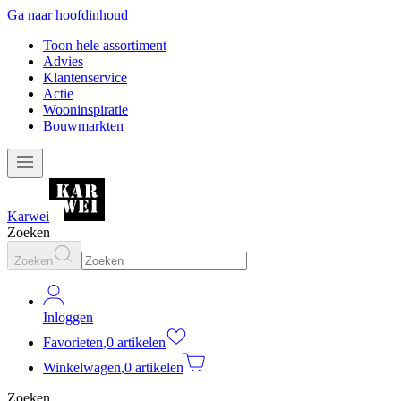
Ga naar hoofdinhoud
Toon hele assortiment
Advies
Klantenservice
Actie
Wooninspiratie
Bouwmarkten
Karwei
Zoeken
Zoeken
Inloggen
Favorieten
,
0 artikelen
Winkelwagen
,
0 artikelen
Zoeken