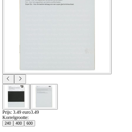
Prijs: 3.49 euro
3
.
49
Korrelgrootte
:
240
400
600