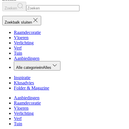
Zoeken
Zoekbalk sluiten
Raamdecoratie
Vloeren
Verlichting
Verf
Tuin
Aanbiedingen
Alle categorieën
Alles
Inspiratie
Klusadvies
Folder & Magazine
Aanbiedingen
Raamdecoratie
Vloeren
Verlichting
Verf
Tuin