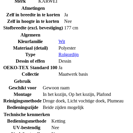
Merk
KARWEI
Afmetingen
Zelf in breedte in te korten
Ja
Zelf in hoogte in te korten
Nee
Stofbreedte (excl. bevestiging)
177 cm
Algemeen
Kleurfamilie
Wit
Materiaal (detail)
Polyester
Type
Rolgordijn
Dessin of effen
Dessin
OEKO-TEX Standard 100
Ja
Collectie
Maatwerk basis
Gebruik
Geschikt voor
Gewoon raam
Montage
In het kozijn
,
Op het kozijn
,
Plafond
Reinigingsmethode
Droge doek
,
Licht vochtige doek
,
Plumeau
Bedieningszijde
Beide zijden mogelijk
Technische kenmerken
Bedieningsmethode
Ketting
UV-bestendig
Nee