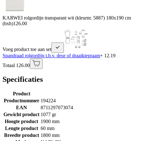
KARWEI rolgordijn transparant wit (kleurnr. 5887) 180x190 cm
(bxh)
126.00
Voeg product toe aan set
Spandraad rolgordijn t.b.v. deur of draaikiepraam
+ 12.19
Totaal 126.00
Specificaties
Product
Productnummer
194224
EAN
8711297073074
Gewicht product
1077 gr
Hoogte product
1900 mm
Lengte product
60 mm
Breedte product
1800 mm