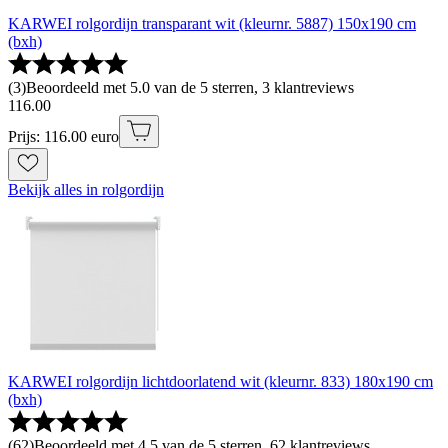
KARWEI rolgordijn transparant wit (kleurnr. 5887) 150x190 cm
(bxh)
(
3
)
Beoordeeld met 5.0 van de 5 sterren, 3 klantreviews
116
.
00
Prijs: 116.00 euro
Bekijk alles in rolgordijn
KARWEI rolgordijn lichtdoorlatend wit (kleurnr. 833) 180x190 cm
(bxh)
(
62
)
Beoordeeld met 4.5 van de 5 sterren, 62 klantreviews