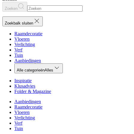
Zoeken
Zoekbalk sluiten
Raamdecoratie
Vloeren
Verlichting
Verf
Tuin
Aanbiedingen
Alle categorieën
Alles
Inspiratie
Klusadvies
Folder & Magazine
Aanbiedingen
Raamdecoratie
Vloeren
Verlichting
Verf
Tuin