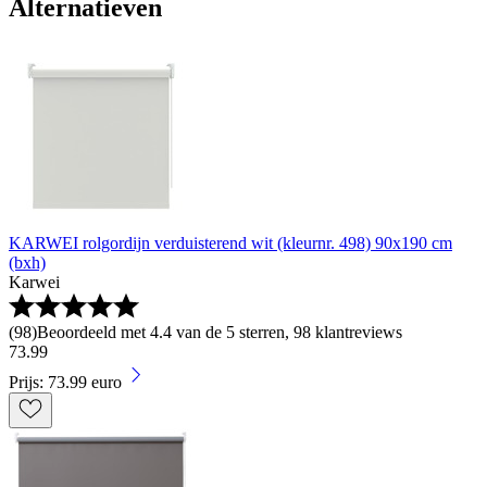
Alternatieven
KARWEI rolgordijn verduisterend wit (kleurnr. 498) 90x190 cm
(bxh)
Karwei
(
98
)
Beoordeeld met 4.4 van de 5 sterren, 98 klantreviews
73
.
99
Prijs: 73.99 euro