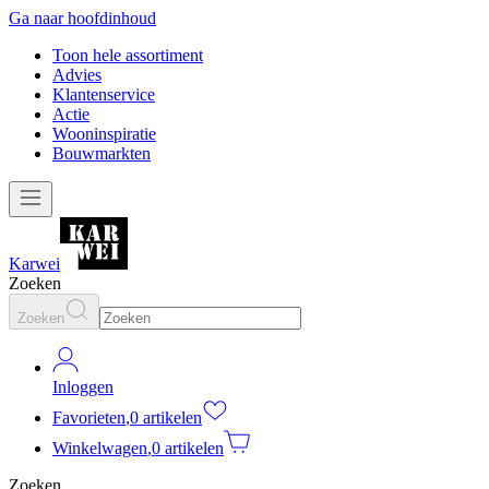
Ga naar hoofdinhoud
Toon hele assortiment
Advies
Klantenservice
Actie
Wooninspiratie
Bouwmarkten
Karwei
Zoeken
Zoeken
Inloggen
Favorieten
,
0 artikelen
Winkelwagen
,
0 artikelen
Zoeken