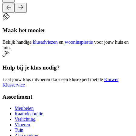
Maak het mooier
Bekijk handige
klusadviezen
en
wooninspiratie
voor jouw huis en
tuin.
Hulp bij je klus nodig?
Laat jouw klus uitvoeren door een klusexpert met de
Karwei
Klusservice
Assortiment
Meubelen
Raamdecoratie
Verlichting
Vloeren
Tuin
Alle merken