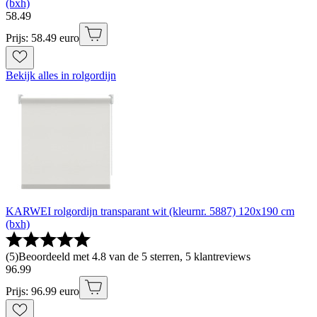
(bxh)
58
.
49
Prijs: 58.49 euro
Bekijk alles in rolgordijn
KARWEI rolgordijn transparant wit (kleurnr. 5887) 120x190 cm
(bxh)
(
5
)
Beoordeeld met 4.8 van de 5 sterren, 5 klantreviews
96
.
99
Prijs: 96.99 euro