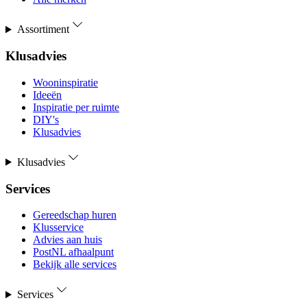
Assortiment
Klusadvies
Wooninspiratie
Ideeën
Inspiratie per ruimte
DIY's
Klusadvies
Klusadvies
Services
Gereedschap huren
Klusservice
Advies aan huis
PostNL afhaalpunt
Bekijk alle services
Services