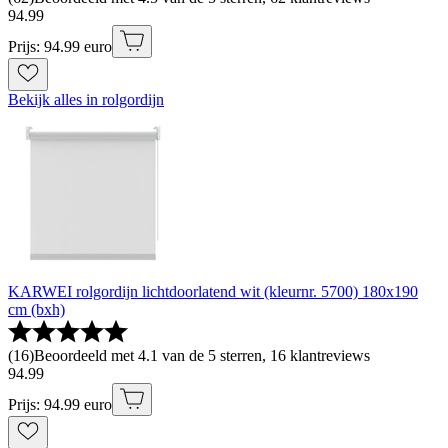
94
.
99
Prijs: 94.99 euro
Bekijk alles in rolgordijn
KARWEI rolgordijn lichtdoorlatend wit (kleurnr. 5700) 180x190
cm (bxh)
(
16
)
Beoordeeld met 4.1 van de 5 sterren, 16 klantreviews
94
.
99
Prijs: 94.99 euro