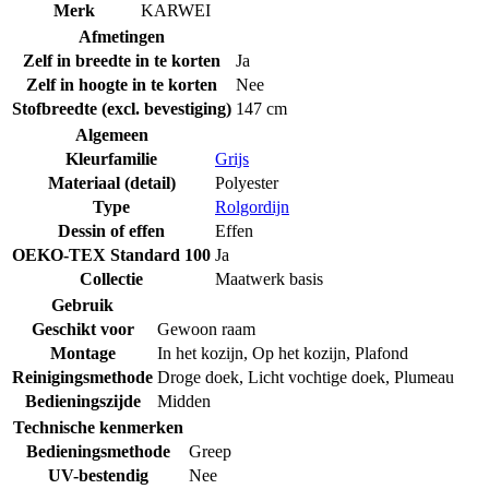
Merk
KARWEI
Afmetingen
Zelf in breedte in te korten
Ja
Zelf in hoogte in te korten
Nee
Stofbreedte (excl. bevestiging)
147 cm
Algemeen
Kleurfamilie
Grijs
Materiaal (detail)
Polyester
Type
Rolgordijn
Dessin of effen
Effen
OEKO-TEX Standard 100
Ja
Collectie
Maatwerk basis
Gebruik
Geschikt voor
Gewoon raam
Montage
In het kozijn
,
Op het kozijn
,
Plafond
Reinigingsmethode
Droge doek
,
Licht vochtige doek
,
Plumeau
Bedieningszijde
Midden
Technische kenmerken
Bedieningsmethode
Greep
UV-bestendig
Nee