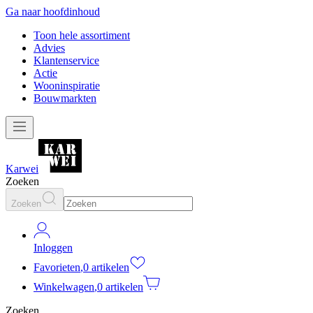
Ga naar hoofdinhoud
Toon hele assortiment
Advies
Klantenservice
Actie
Wooninspiratie
Bouwmarkten
Karwei
Zoeken
Zoeken
Inloggen
Favorieten
,
0 artikelen
Winkelwagen
,
0 artikelen
Zoeken