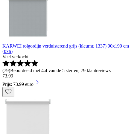
KARWEI rolgordijn verduisterend grijs (kleurnr. 1337) 90x190 cm
(bxh)
Veel verkocht
(
79
)
Beoordeeld met 4.4 van de 5 sterren, 79 klantreviews
73
.
99
Prijs: 73.99 euro