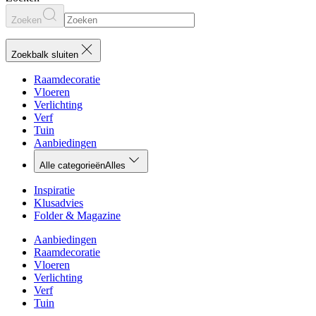
Zoeken
Zoekbalk sluiten
Raamdecoratie
Vloeren
Verlichting
Verf
Tuin
Aanbiedingen
Alle categorieën
Alles
Inspiratie
Klusadvies
Folder & Magazine
Aanbiedingen
Raamdecoratie
Vloeren
Verlichting
Verf
Tuin