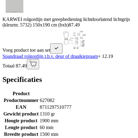
KARWEI rolgordijn met greepbediening lichtdoorlatend lichtgrijs
(kleurnr. 5732) 150x190 cm (bxh)
87.49
Voeg product toe aan set
Spandraad rolgordijn t.b.v. deur of draaikiepraam
+ 12.19
Totaal 87.49
Specificaties
Product
Productnummer
627082
EAN
8711297510777
Gewicht product
1310 gr
Hoogte product
1900 mm
Lengte product
60 mm
Breedte product
1500 mm