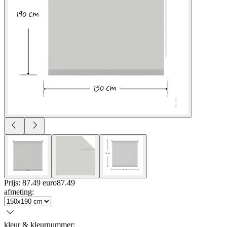
Prijs: 87.49 euro
87
.
49
afmeting
:
kleur & kleurnummer
: