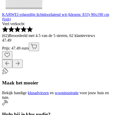
KARWEI rolgordijn lichtdoorlatend wit (kleurnr. 833) 90x190 cm
(bxh)
Veel verkocht
(
62
)
Beoordeeld met 4.5 van de 5 sterren, 62 klantreviews
47
.
49
Prijs: 47.49 euro
Maak het mooier
Bekijk handige
klusadviezen
en
wooninspiratie
voor jouw huis en
tuin.
Hulp bij je klus nodig?