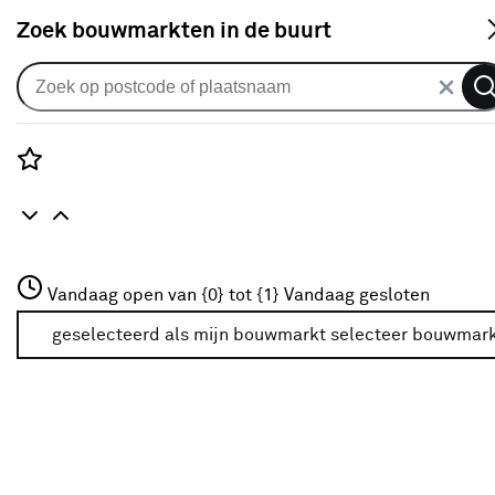
S
Zoek bouwmarkten in de buurt
Rolgordijnen
Je gekozen filters:
wis filters
Rozenstraat 3
Vandaag open van {0} tot {1}
Vandaag gesloten
Kleurfamilie
Wit
3772JH Amersfoort
+31 01234567
geselecteerd als mijn bouwmarkt
selecteer bouwmar
Meer over deze bouwmarkt
Mate van verduistering
Mate van verduistering
100% verduisterend