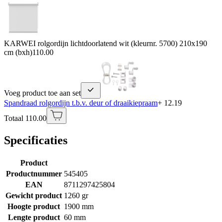
KARWEI rolgordijn lichtdoorlatend wit (kleurnr. 5700) 210x190
cm (bxh)
110.00
Voeg product toe aan set
Spandraad rolgordijn t.b.v. deur of draaikiepraam
+ 12.19
Totaal 110.00
Specificaties
Product
Productnummer
545405
EAN
8711297425804
Gewicht product
1260 gr
Hoogte product
1900 mm
Lengte product
60 mm