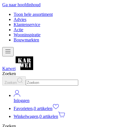
Ga naar hoofdinhoud
Toon hele assortiment
Advies
Klantenservice
Actie
Wooninspiratie
Bouwmarkten
Karwei
Zoeken
Zoeken
Inloggen
Favorieten
,
0 artikelen
Winkelwagen
,
0 artikelen
Zoeken