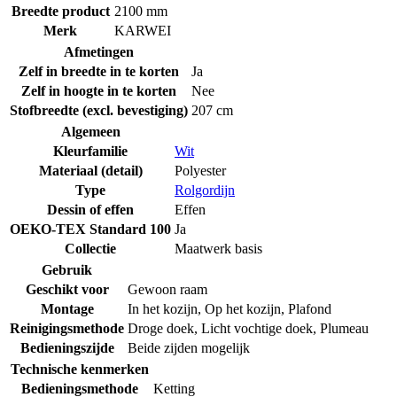
Breedte product
2100 mm
Merk
KARWEI
Afmetingen
Zelf in breedte in te korten
Ja
Zelf in hoogte in te korten
Nee
Stofbreedte (excl. bevestiging)
207 cm
Algemeen
Kleurfamilie
Wit
Materiaal (detail)
Polyester
Type
Rolgordijn
Dessin of effen
Effen
OEKO-TEX Standard 100
Ja
Collectie
Maatwerk basis
Gebruik
Geschikt voor
Gewoon raam
Montage
In het kozijn
,
Op het kozijn
,
Plafond
Reinigingsmethode
Droge doek
,
Licht vochtige doek
,
Plumeau
Bedieningszijde
Beide zijden mogelijk
Technische kenmerken
Bedieningsmethode
Ketting