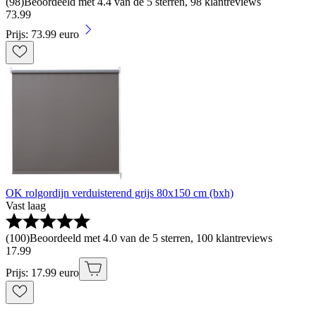
(
98
)
Beoordeeld met 4.4 van de 5 sterren, 98 klantreviews
73
.
99
Prijs: 73.99 euro
OK rolgordijn verduisterend grijs 80x150 cm (bxh)
Vast laag
(
100
)
Beoordeeld met 4.0 van de 5 sterren, 100 klantreviews
17
.
99
Prijs: 17.99 euro