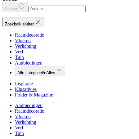
Zoeken
Zoekbalk sluiten
Raamdecoratie
Vloeren
Verlichting
Verf
Tuin
Aanbiedingen
Alle categorieën
Alles
Inspiratie
Klusadvies
Folder & Magazine
Aanbiedingen
Raamdecoratie
Vloeren
Verlichting
Verf
Tuin