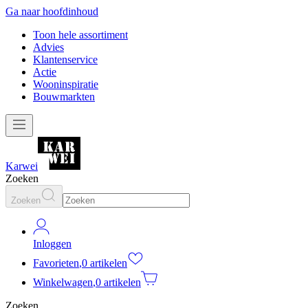
Ga naar hoofdinhoud
Toon hele assortiment
Advies
Klantenservice
Actie
Wooninspiratie
Bouwmarkten
Karwei
Zoeken
Zoeken
Inloggen
Favorieten
,
0 artikelen
Winkelwagen
,
0 artikelen
Zoeken