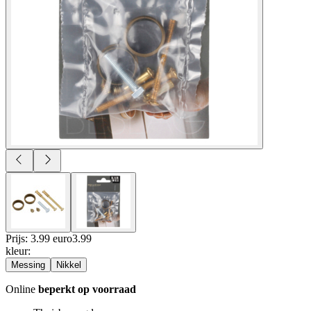
Prijs: 3.99 euro
3
.
99
kleur
:
Messing
Nikkel
Online
beperkt op voorraad