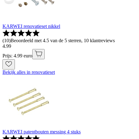
KARWEI renovatieset nikkel
(
10
)
Beoordeeld met 4.5 van de 5 sterren, 10 klantreviews
4
.
99
Prijs: 4.99 euro
Bekijk alles in renovatieset
KARWEI patentbouten messing 4 stuks