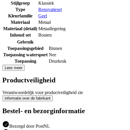
Stijlgroep
Klassiek
Type
Renovatieset
Kleurfamilie
Geel
Materiaal
Metaal
Materiaal (detail)
Metaallegering
Inhoud set
Bouten
Gebruik
Toepassingsgebied
Binnen
Toepassing watersport
Nee
Toepassing
Deurkruk
Lees meer
Productveiligheid
Verantwoordelijk voor productveiligheid zie
informatie over de fabrikant
Bestel- en bezorginformatie
Bezorgd door PostNL