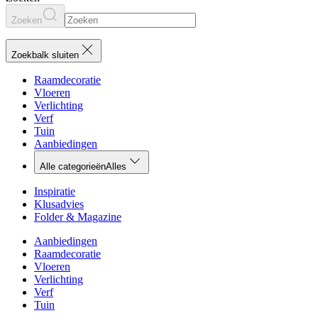
Zoeken
Zoekbalk sluiten
Raamdecoratie
Vloeren
Verlichting
Verf
Tuin
Aanbiedingen
Alle categorieën
Alles
Inspiratie
Klusadvies
Folder & Magazine
Aanbiedingen
Raamdecoratie
Vloeren
Verlichting
Verf
Tuin