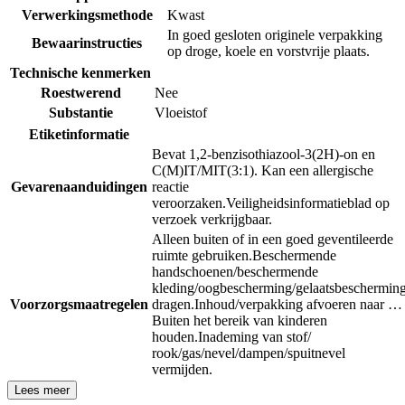
Verwerkingsmethode
Kwast
In goed gesloten originele verpakking
Bewaarinstructies
op droge, koele en vorstvrije plaats.
Technische kenmerken
Roestwerend
Nee
Substantie
Vloeistof
Etiketinformatie
Bevat 1,2-benzisothiazool-3(2H)-on en
C(M)IT/MIT(3:1). Kan een allergische
Gevarenaanduidingen
reactie
veroorzaken.
Veiligheidsinformatieblad op
verzoek verkrijgbaar.
Alleen buiten of in een goed geventileerde
ruimte gebruiken.
Beschermende
handschoenen/beschermende
kleding/oogbescherming/gelaatsbeschermin
Voorzorgsmaatregelen
dragen.
Inhoud/verpakking afvoeren naar …
Buiten het bereik van kinderen
houden.
Inademing van stof/
rook/gas/nevel/dampen/spuitnevel
vermijden.
Lees meer