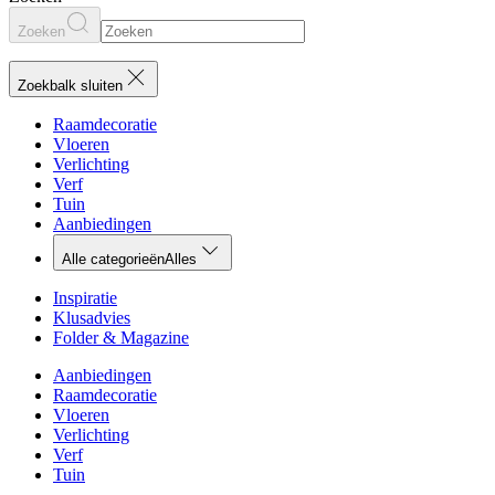
Zoeken
Zoekbalk sluiten
Raamdecoratie
Vloeren
Verlichting
Verf
Tuin
Aanbiedingen
Alle categorieën
Alles
Inspiratie
Klusadvies
Folder & Magazine
Aanbiedingen
Raamdecoratie
Vloeren
Verlichting
Verf
Tuin