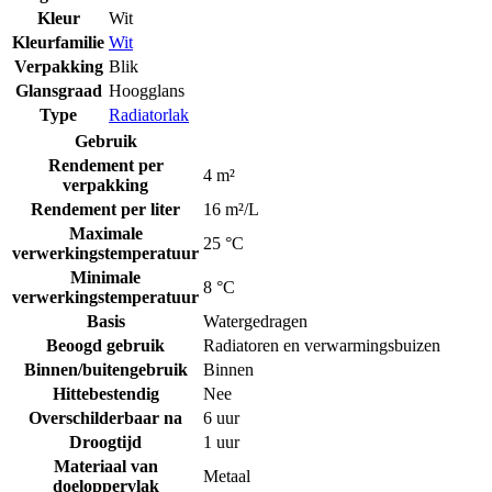
Kleur
Wit
Kleurfamilie
Wit
Verpakking
Blik
Glansgraad
Hoogglans
Type
Radiatorlak
Gebruik
Rendement per
4 m²
verpakking
Rendement per liter
16 m²/L
Maximale
25 °C
verwerkingstemperatuur
Minimale
8 °C
verwerkingstemperatuur
Basis
Watergedragen
Beoogd gebruik
Radiatoren en verwarmingsbuizen
Binnen/buitengebruik
Binnen
Hittebestendig
Nee
Overschilderbaar na
6 uur
Droogtijd
1 uur
Materiaal van
Metaal
doeloppervlak