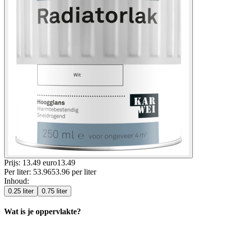
Prijs: 13.49 euro
13
.
49
Per
liter
:
53.96
53.96
per
liter
Inhoud
:
0.25 liter
0.75 liter
Wat is je oppervlakte?