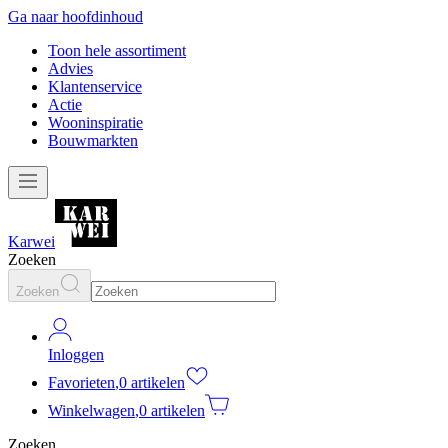
Ga naar hoofdinhoud
Toon hele assortiment
Advies
Klantenservice
Actie
Wooninspiratie
Bouwmarkten
Karwei
Zoeken
Zoeken
Inloggen
Favorieten
,
0 artikelen
Winkelwagen
,
0 artikelen
Zoeken