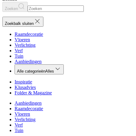
Zoeken
Zoekbalk sluiten
Raamdecoratie
Vloeren
Verlichting
Verf
Tuin
Aanbiedingen
Alle categorieën
Alles
Inspiratie
Klusadvies
Folder & Magazine
Aanbiedingen
Raamdecoratie
Vloeren
Verlichting
Verf
Tuin