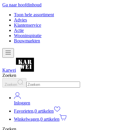
Ga naar hoofdinhoud
Toon hele assortiment
Advies
Klantenservice
Actie
Wooninspiratie
Bouwmarkten
Karwei
Zoeken
Zoeken
Inloggen
Favorieten
,
0 artikelen
Winkelwagen
,
0 artikelen
Zoeken