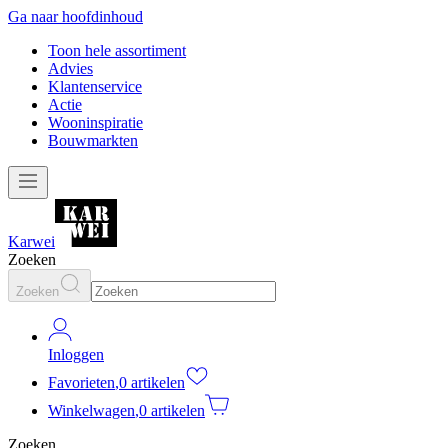
Ga naar hoofdinhoud
Toon hele assortiment
Advies
Klantenservice
Actie
Wooninspiratie
Bouwmarkten
Karwei
Zoeken
Zoeken
Inloggen
Favorieten
,
0 artikelen
Winkelwagen
,
0 artikelen
Zoeken