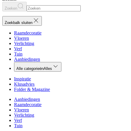
Zoeken
Zoekbalk sluiten
Raamdecoratie
Vloeren
Verlichting
Verf
Tuin
Aanbiedingen
Alle categorieën
Alles
Inspiratie
Klusadvies
Folder & Magazine
Aanbiedingen
Raamdecoratie
Vloeren
Verlichting
Verf
Tuin