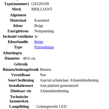
Type(nummer)
G81205/09
Merk
BRILLIANT
Algemeen
Materiaal
Kunststof
Kleur
Beige
Energiebron
Netspanning
Inclusief ventilator
Ja
Kleurfamilie
Beige
Type
Plafondlamp
Afmetingen
Diameter
48.6 cm
Gebruik
Binnen/buitengebruik
Binnen
Verstelbaar
Nee
Soort bediening
Aan/uit schakelaar
,
Afstandsbediening
Installatiesoort
Aan plafond gemonteerd
Dimbaar via
Afstandsbediening
Technische
kenmerken
Lampfitting
Geïntegreerde LED