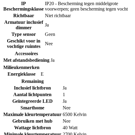
IP
IP20 - Bescherming tegen middelgrote
Beschermingsklasse
voorwerpen; geen bescherming tegen vocht
Richtbaar
Niet richtbaar
Armatuur inclusief
Ja
dimmer
Type sensor
Geen
Geschikt voor in
Nee
vochtige ruimtes
Accessoires
Met afstandsbediening
Ja
Milieukenmerken
Energieklasse
E
Remaining
Inclusief lichtbron
Ja
Aantal lichtpunten
1
Geïntegreerde LED
Ja
Smarthome
Nee
Maximale kleurtemperatuur
6500 Kelvin
Gebruiken met hub
Nee
Wattage lichtbron
40 Watt
Minimale kleurtemperatuur
2700 Kelvin