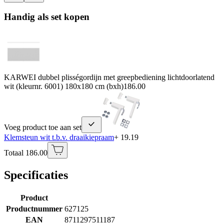
Handig als set kopen
KARWEI dubbel plisségordijn met greepbediening lichtdoorlatend
wit (kleurnr. 6001) 180x180 cm (bxh)
186.00
Voeg product toe aan set
Klemsteun wit t.b.v. draaikiepraam
+ 19.19
Totaal 186.00
Specificaties
Product
Productnummer
627125
EAN
8711297511187