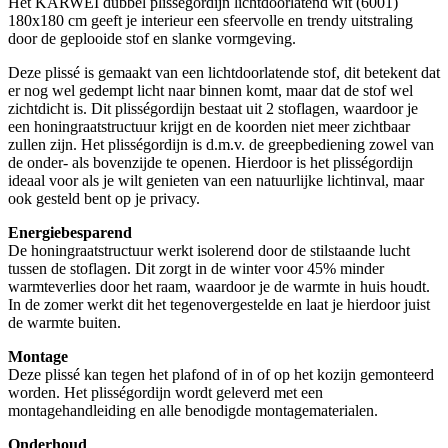
Het KARWEI dubbel plisségordijn lichtdoorlatend wit (6001)
180x180 cm geeft je interieur een sfeervolle en trendy uitstraling
door de geplooide stof en slanke vormgeving.
Deze plissé is gemaakt van een lichtdoorlatende stof, dit betekent dat
er nog wel gedempt licht naar binnen komt, maar dat de stof wel
zichtdicht is. Dit plisségordijn bestaat uit 2 stoflagen, waardoor je
een honingraatstructuur krijgt en de koorden niet meer zichtbaar
zullen zijn. Het plisségordijn is d.m.v. de greepbediening zowel van
de onder- als bovenzijde te openen. Hierdoor is het plisségordijn
ideaal voor als je wilt genieten van een natuurlijke lichtinval, maar
ook gesteld bent op je privacy.
Energiebesparend
De honingraatstructuur werkt isolerend door de stilstaande lucht
tussen de stoflagen. Dit zorgt in de winter voor 45% minder
warmteverlies door het raam, waardoor je de warmte in huis houdt.
In de zomer werkt dit het tegenovergestelde en laat je hierdoor juist
de warmte buiten.
Montage
Deze plissé kan tegen het plafond of in of op het kozijn gemonteerd
worden. Het plisségordijn wordt geleverd met een
montagehandleiding en alle benodigde montagematerialen.
Onderhoud