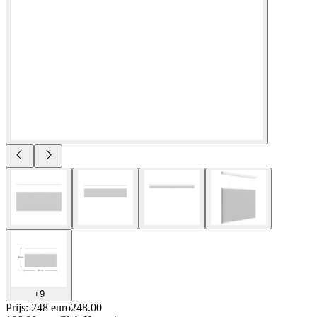
+
9
Prijs: 248 euro
248
.
00