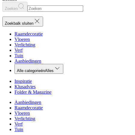
Zoeken
Zoekbalk sluiten
Raamdecoratie
Vloeren
Verlichting
Verf
Tuin
Aanbiedingen
Alle categorieën
Alles
Inspiratie
Klusadvies
Folder & Magazine
Aanbiedingen
Raamdecoratie
Vloeren
Verlichting
Verf
Tuin