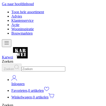
Ga naar hoofdinhoud
Toon hele assortiment
Advies
Klantenservice
Actie
Wooninspiratie
Bouwmarkten
Karwei
Zoeken
Zoeken
Inloggen
Favorieten
,
0 artikelen
Winkelwagen
,
0 artikelen
Zoeken