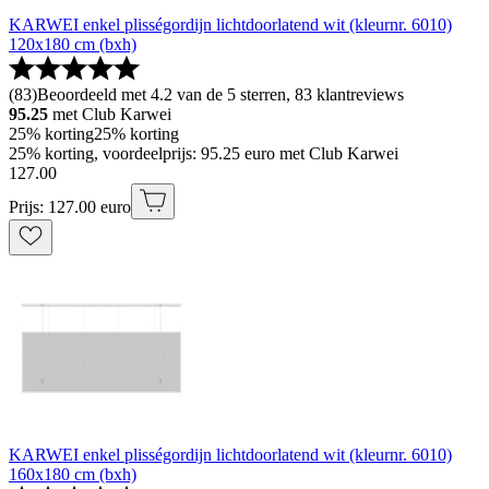
KARWEI enkel plisségordijn lichtdoorlatend wit (kleurnr. 6010)
120x180 cm (bxh)
(
83
)
Beoordeeld met 4.2 van de 5 sterren, 83 klantreviews
95.25
met Club Karwei
25% korting
25% korting
25% korting, voordeelprijs: 95.25 euro met Club Karwei
127
.
00
Prijs: 127.00 euro
KARWEI enkel plisségordijn lichtdoorlatend wit (kleurnr. 6010)
160x180 cm (bxh)