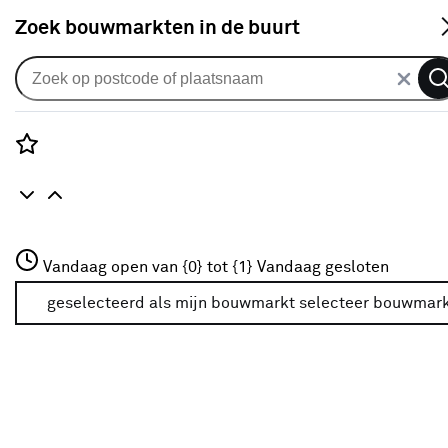
S
Zoek bouwmarkten in de buurt
Plisségordijnen
Je gekozen filters:
wis filters
Rozenstraat 3
Vandaag open van {0} tot {1}
Vandaag gesloten
Kleurfamilie
Wit
3772JH Amersfoort
+31 01234567
geselecteerd als mijn bouwmarkt
selecteer bouwmar
Meer over deze bouwmarkt
Mate van verduistering
Mate van verduistering
100% verduisterend