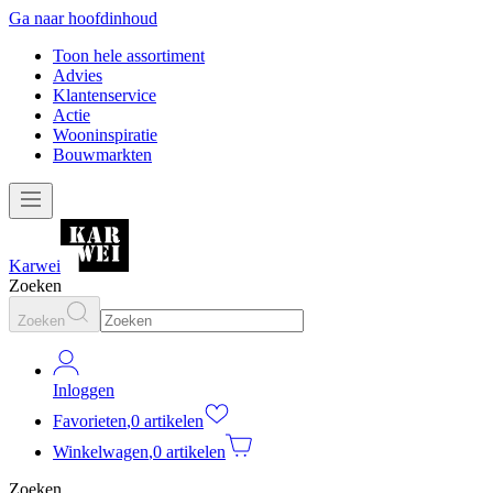
Ga naar hoofdinhoud
Toon hele assortiment
Advies
Klantenservice
Actie
Wooninspiratie
Bouwmarkten
Karwei
Zoeken
Zoeken
Inloggen
Favorieten
,
0 artikelen
Winkelwagen
,
0 artikelen
Zoeken