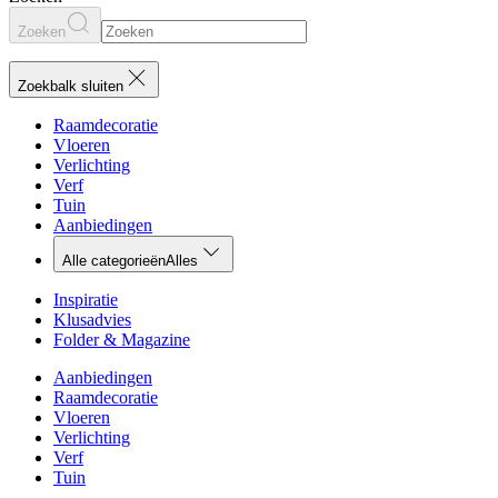
Zoeken
Zoekbalk sluiten
Raamdecoratie
Vloeren
Verlichting
Verf
Tuin
Aanbiedingen
Alle categorieën
Alles
Inspiratie
Klusadvies
Folder & Magazine
Aanbiedingen
Raamdecoratie
Vloeren
Verlichting
Verf
Tuin