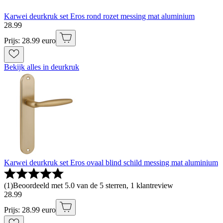
Karwei deurkruk set Eros rond rozet messing mat aluminium
28
.
99
Prijs: 28.99 euro
Bekijk alles in deurkruk
Karwei deurkruk set Eros ovaal blind schild messing mat aluminium
(
1
)
Beoordeeld met 5.0 van de 5 sterren, 1 klantreview
28
.
99
Prijs: 28.99 euro