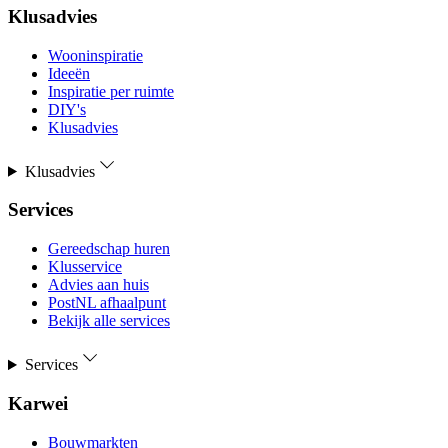
Klusadvies
Wooninspiratie
Ideeën
Inspiratie per ruimte
DIY's
Klusadvies
Klusadvies
Services
Gereedschap huren
Klusservice
Advies aan huis
PostNL afhaalpunt
Bekijk alle services
Services
Karwei
Bouwmarkten