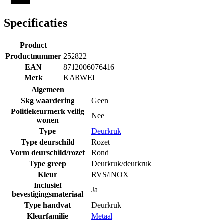
Specificaties
Product
Productnummer
252822
EAN
8712006076416
Merk
KARWEI
Algemeen
Skg waardering
Geen
Politiekeurmerk veilig
Nee
wonen
Type
Deurkruk
Type deurschild
Rozet
Vorm deurschild/rozet
Rond
Type greep
Deurkruk/deurkruk
Kleur
RVS/INOX
Inclusief
Ja
bevestigingsmateriaal
Type handvat
Deurkruk
Kleurfamilie
Metaal