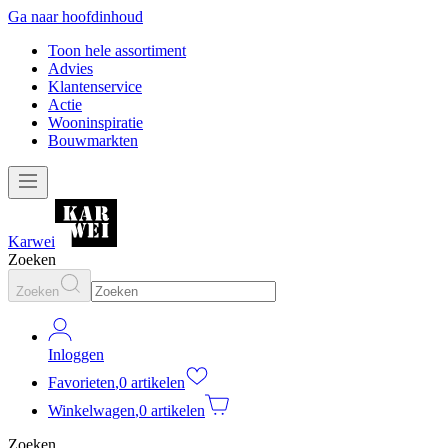
Ga naar hoofdinhoud
Toon hele assortiment
Advies
Klantenservice
Actie
Wooninspiratie
Bouwmarkten
Karwei
Zoeken
Zoeken
Inloggen
Favorieten
,
0 artikelen
Winkelwagen
,
0 artikelen
Zoeken