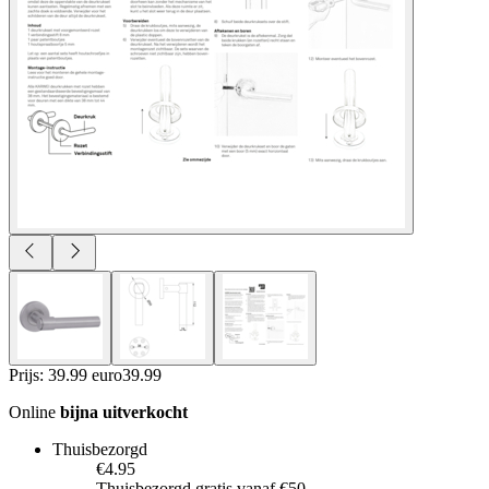
Prijs: 39.99 euro
39
.
99
Online
bijna uitverkocht
Thuisbezorgd
€4.95
Thuisbezorgd gratis vanaf €50