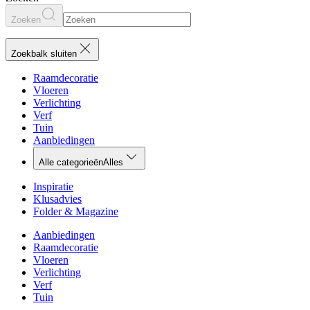
Zoeken
Zoekbalk sluiten
Raamdecoratie
Vloeren
Verlichting
Verf
Tuin
Aanbiedingen
Alle categorieën
Alles
Inspiratie
Klusadvies
Folder & Magazine
Aanbiedingen
Raamdecoratie
Vloeren
Verlichting
Verf
Tuin