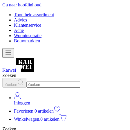
Ga naar hoofdinhoud
Toon hele assortiment
Advies
Klantenservice
Actie
Wooninspiratie
Bouwmarkten
Karwei
Zoeken
Zoeken
Inloggen
Favorieten
,
0 artikelen
Winkelwagen
,
0 artikelen
Zoeken