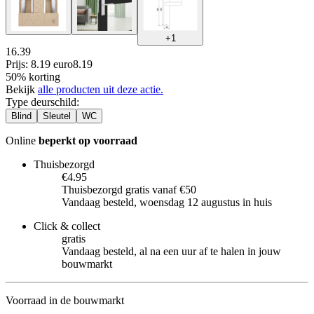
+
1
16.39
Prijs: 8.19 euro
8
.
19
50% korting
Bekijk
alle producten uit deze actie.
Type deurschild
:
Blind
Sleutel
WC
Online
beperkt op voorraad
Thuisbezorgd
€4.95
Thuisbezorgd gratis vanaf €50
Vandaag besteld, woensdag 12 augustus in huis
Click & collect
gratis
Vandaag besteld, al na een uur af te halen in jouw
bouwmarkt
Voorraad in de bouwmarkt