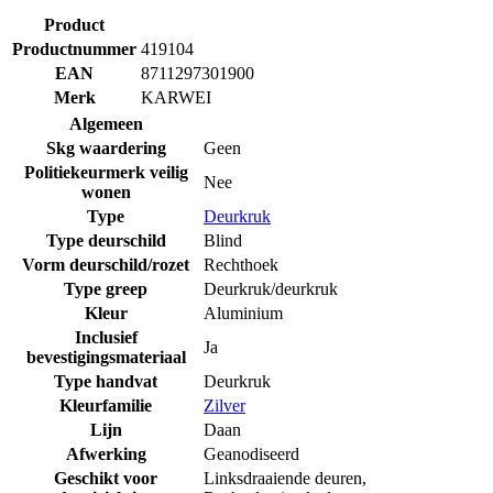
Product
Productnummer
419104
EAN
8711297301900
Merk
KARWEI
Algemeen
Skg waardering
Geen
Politiekeurmerk veilig
Nee
wonen
Type
Deurkruk
Type deurschild
Blind
Vorm deurschild/rozet
Rechthoek
Type greep
Deurkruk/deurkruk
Kleur
Aluminium
Inclusief
Ja
bevestigingsmateriaal
Type handvat
Deurkruk
Kleurfamilie
Zilver
Lijn
Daan
Afwerking
Geanodiseerd
Geschikt voor
Linksdraaiende deuren
,