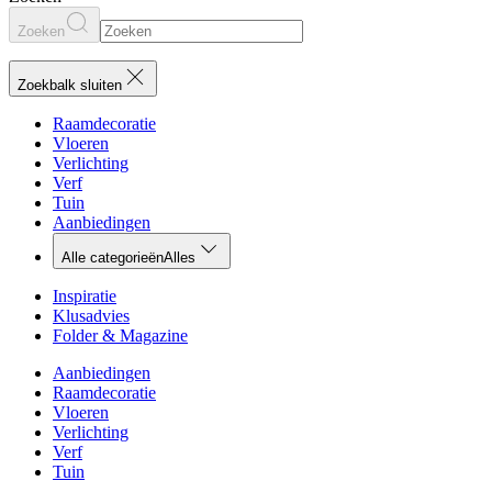
Zoeken
Zoekbalk sluiten
Raamdecoratie
Vloeren
Verlichting
Verf
Tuin
Aanbiedingen
Alle categorieën
Alles
Inspiratie
Klusadvies
Folder & Magazine
Aanbiedingen
Raamdecoratie
Vloeren
Verlichting
Verf
Tuin