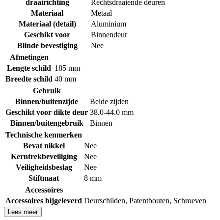
draairichting
Rechtsdraaiende deuren
Materiaal
Metaal
Materiaal (detail)
Aluminium
Geschikt voor
Binnendeur
Blinde bevestiging
Nee
Afmetingen
Lengte schild
185 mm
Breedte schild
40 mm
Gebruik
Binnen/buitenzijde
Beide zijden
Geschikt voor dikte deur
38.0-44.0 mm
Binnen/buitengebruik
Binnen
Technische kenmerken
Bevat nikkel
Nee
Kerntrekbeveiliging
Nee
Veiligheidsbeslag
Nee
Stiftmaat
8 mm
Accessoires
Accessoires bijgeleverd
Deurschilden
,
Patentbouten
,
Schroeven
Lees meer