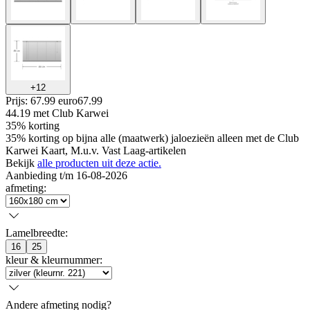
+
12
Prijs: 67.99 euro
67
.
99
44.19
met Club Karwei
35% korting
35% korting op bijna alle (maatwerk) jaloezieën alleen met de Club
Karwei Kaart, M.u.v. Vast Laag-artikelen
Bekijk
alle producten uit deze actie.
Aanbieding t/m 16-08-2026
afmeting
:
Lamelbreedte
:
16
25
kleur & kleurnummer
:
Andere afmeting nodig?