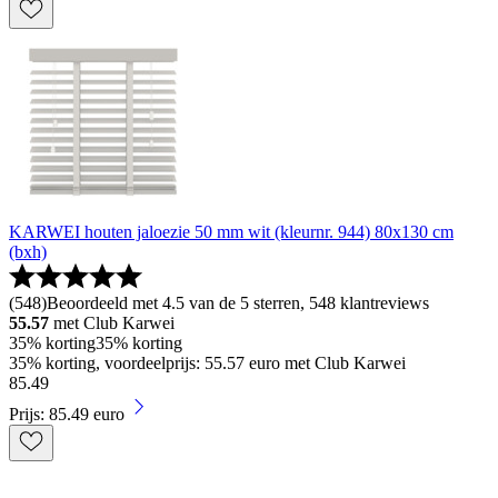
KARWEI houten jaloezie 50 mm wit (kleurnr. 944) 80x130 cm
(bxh)
(
548
)
Beoordeeld met 4.5 van de 5 sterren, 548 klantreviews
55.57
met Club Karwei
35% korting
35% korting
35% korting, voordeelprijs: 55.57 euro met Club Karwei
85
.
49
Prijs: 85.49 euro