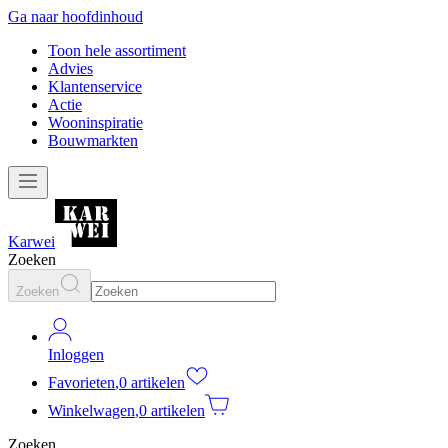
Ga naar hoofdinhoud
Toon hele assortiment
Advies
Klantenservice
Actie
Wooninspiratie
Bouwmarkten
Karwei
Zoeken
Zoeken
Inloggen
Favorieten
,
0 artikelen
Winkelwagen
,
0 artikelen
Zoeken