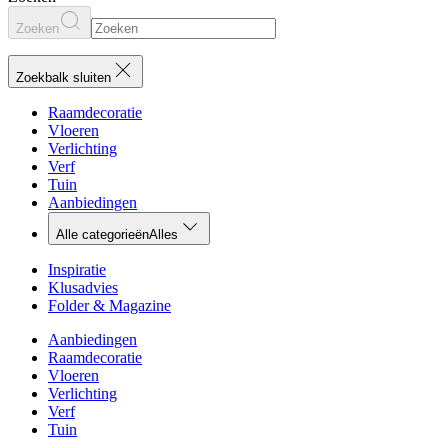
Zoeken
Zoekbalk sluiten
Raamdecoratie
Vloeren
Verlichting
Verf
Tuin
Aanbiedingen
Alle categorieën
Alles
Inspiratie
Klusadvies
Folder & Magazine
Aanbiedingen
Raamdecoratie
Vloeren
Verlichting
Verf
Tuin