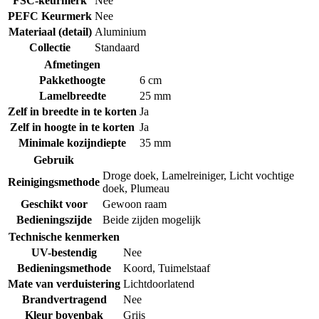
FSC-keurmerk
Nee
PEFC Keurmerk
Nee
Materiaal (detail)
Aluminium
Collectie
Standaard
Afmetingen
Pakkethoogte
6 cm
Lamelbreedte
25 mm
Zelf in breedte in te korten
Ja
Zelf in hoogte in te korten
Ja
Minimale kozijndiepte
35 mm
Gebruik
Droge doek
,
Lamelreiniger
,
Licht vochtige
Reinigingsmethode
doek
,
Plumeau
Geschikt voor
Gewoon raam
Bedieningszijde
Beide zijden mogelijk
Technische kenmerken
UV-bestendig
Nee
Bedieningsmethode
Koord
,
Tuimelstaaf
Mate van verduistering
Lichtdoorlatend
Brandvertragend
Nee
Kleur bovenbak
Grijs