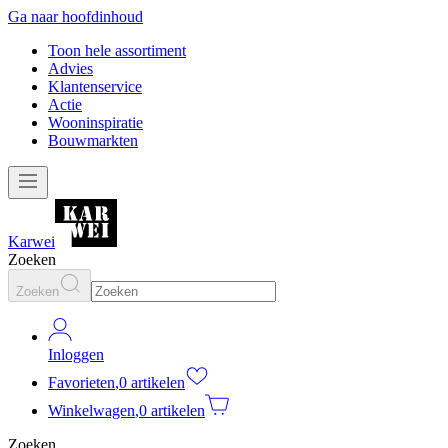
Ga naar hoofdinhoud
Toon hele assortiment
Advies
Klantenservice
Actie
Wooninspiratie
Bouwmarkten
Karwei
Zoeken
Zoeken
Inloggen
Favorieten
,
0 artikelen
Winkelwagen
,
0 artikelen
Zoeken