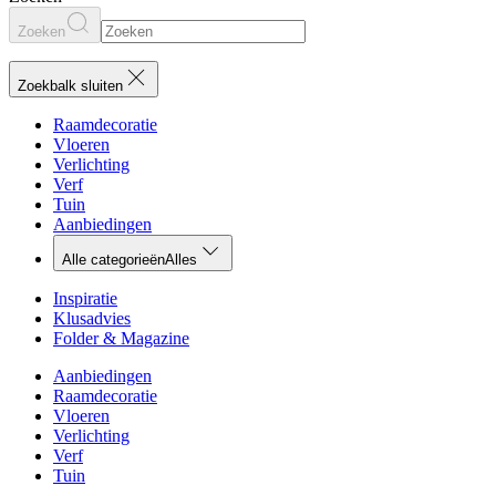
Zoeken
Zoekbalk sluiten
Raamdecoratie
Vloeren
Verlichting
Verf
Tuin
Aanbiedingen
Alle categorieën
Alles
Inspiratie
Klusadvies
Folder & Magazine
Aanbiedingen
Raamdecoratie
Vloeren
Verlichting
Verf
Tuin