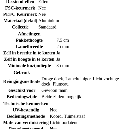
Dessin of effen
Effen
FSC-keurmerk
Nee
PEFC Keurmerk
Nee
Materiaal (detail)
Aluminium
Collectie
Standaard
Afmetingen
Pakkethoogte
7.5 cm
Lamelbreedte
25 mm
Zelf in breedte in te korten
Ja
Zelf in hoogte in te korten
Ja
Minimale kozijndiepte
35 mm
Gebruik
Droge doek
,
Lamelreiniger
,
Licht vochtige
Reinigingsmethode
doek
,
Plumeau
Geschikt voor
Gewoon raam
Bedieningszijde
Beide zijden mogelijk
Technische kenmerken
UV-bestendig
Nee
Bedieningsmethode
Koord
,
Tuimelstaaf
Mate van verduistering
Lichtdoorlatend
Brandvertragend
Nee