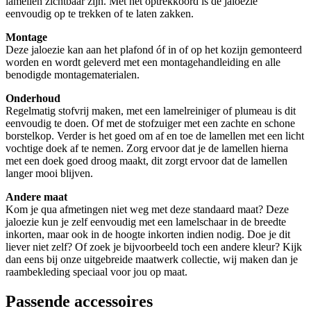
lamellen zichtbaar zijn. Met het optrekkoord is de jaloezie
eenvoudig op te trekken of te laten zakken.
Montage
Deze jaloezie kan aan het plafond óf in of op het kozijn gemonteerd
worden en wordt geleverd met een montagehandleiding en alle
benodigde montagematerialen.
Onderhoud
Regelmatig stofvrij maken, met een lamelreiniger of plumeau is dit
eenvoudig te doen. Of met de stofzuiger met een zachte en schone
borstelkop. Verder is het goed om af en toe de lamellen met een licht
vochtige doek af te nemen. Zorg ervoor dat je de lamellen hierna
met een doek goed droog maakt, dit zorgt ervoor dat de lamellen
langer mooi blijven.
Andere maat
Kom je qua afmetingen niet weg met deze standaard maat? Deze
jaloezie kun je zelf eenvoudig met een lamelschaar in de breedte
inkorten, maar ook in de hoogte inkorten indien nodig. Doe je dit
liever niet zelf? Of zoek je bijvoorbeeld toch een andere kleur? Kijk
dan eens bij onze uitgebreide maatwerk collectie, wij maken dan je
raambekleding speciaal voor jou op maat.
Passende accessoires