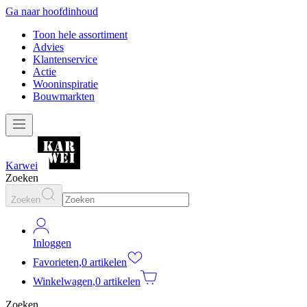
Ga naar hoofdinhoud
Toon hele assortiment
Advies
Klantenservice
Actie
Wooninspiratie
Bouwmarkten
Karwei
Zoeken
Zoeken
Inloggen
Favorieten
,
0 artikelen
Winkelwagen
,
0 artikelen
Zoeken