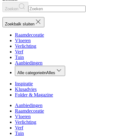
Zoeken
Zoekbalk sluiten
Raamdecoratie
Vloeren
Verlichting
Verf
Tuin
Aanbiedingen
Alle categorieën
Alles
Inspiratie
Klusadvies
Folder & Magazine
Aanbiedingen
Raamdecoratie
Vloeren
Verlichting
Verf
Tuin