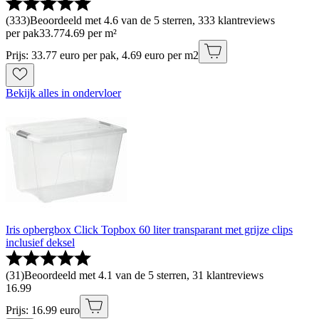
(
333
)
Beoordeeld met 4.6 van de 5 sterren, 333 klantreviews
per pak
33
.
77
4.69 per m²
Prijs: 33.77 euro per pak, 4.69 euro per m2
Bekijk alles in ondervloer
Iris opbergbox Click Topbox 60 liter transparant met grijze clips
inclusief deksel
(
31
)
Beoordeeld met 4.1 van de 5 sterren, 31 klantreviews
16
.
99
Prijs: 16.99 euro