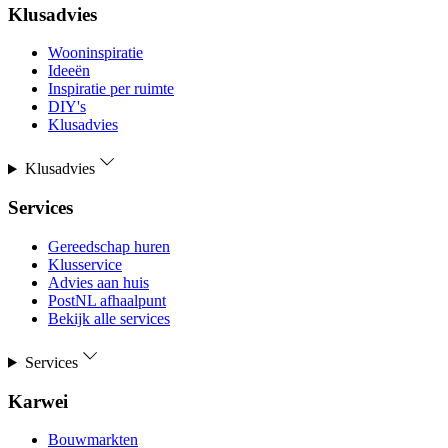
Klusadvies
Wooninspiratie
Ideeën
Inspiratie per ruimte
DIY's
Klusadvies
Klusadvies
Services
Gereedschap huren
Klusservice
Advies aan huis
PostNL afhaalpunt
Bekijk alle services
Services
Karwei
Bouwmarkten