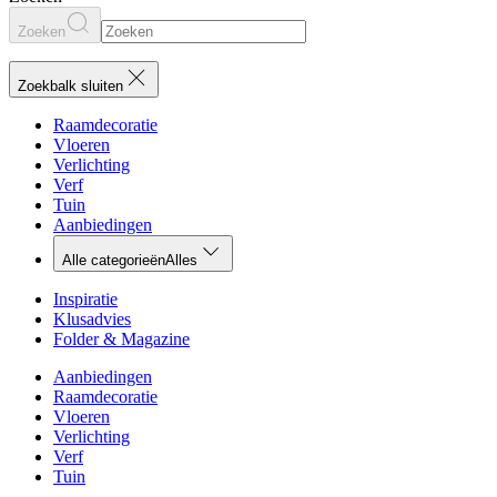
Zoeken
Zoekbalk sluiten
Raamdecoratie
Vloeren
Verlichting
Verf
Tuin
Aanbiedingen
Alle categorieën
Alles
Inspiratie
Klusadvies
Folder & Magazine
Aanbiedingen
Raamdecoratie
Vloeren
Verlichting
Verf
Tuin