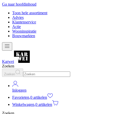
Ga naar hoofdinhoud
Toon hele assortiment
Advies
Klantenservice
Actie
Wooninspiratie
Bouwmarkten
Karwei
Zoeken
Zoeken
Inloggen
Favorieten
,
0 artikelen
Winkelwagen
,
0 artikelen
Zoeken