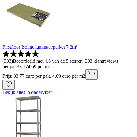
Firstfloor Isoline laminaat/parket 7,2m²
(
333
)
Beoordeeld met 4.6 van de 5 sterren, 333 klantreviews
per pak
33
.
77
4.69 per m²
Prijs: 33.77 euro per pak, 4.69 euro per m2
Bekijk alles in ondervloer