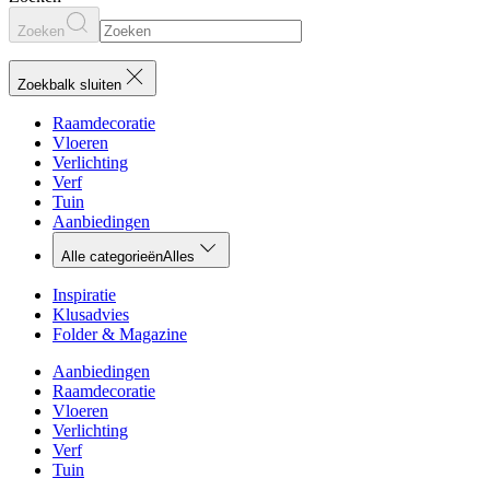
Zoeken
Zoekbalk sluiten
Raamdecoratie
Vloeren
Verlichting
Verf
Tuin
Aanbiedingen
Alle categorieën
Alles
Inspiratie
Klusadvies
Folder & Magazine
Aanbiedingen
Raamdecoratie
Vloeren
Verlichting
Verf
Tuin