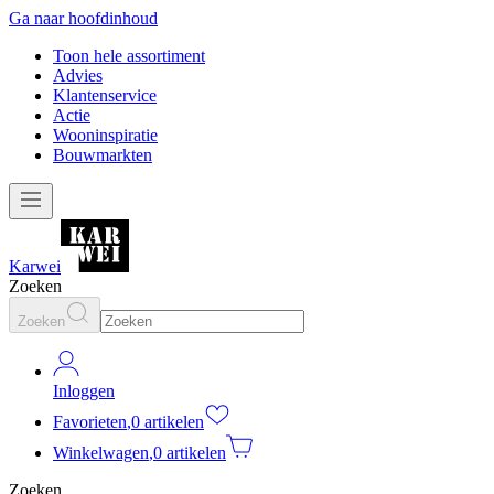
Ga naar hoofdinhoud
Toon hele assortiment
Advies
Klantenservice
Actie
Wooninspiratie
Bouwmarkten
Karwei
Zoeken
Zoeken
Inloggen
Favorieten
,
0 artikelen
Winkelwagen
,
0 artikelen
Zoeken